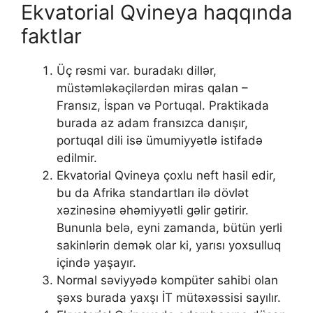
Ekvatorial Qvineya haqqında
faktlar
Üç rəsmi var. buradakı dillər,
müstəmləkəçilərdən miras qalan –
Fransız, İspan və Portuqal. Praktikada
burada az adam fransızca danışır,
portuqal dili isə ümumiyyətlə istifadə
edilmir.
Ekvatorial Qvineya çoxlu neft hasil edir,
bu da Afrika standartları ilə dövlət
xəzinəsinə əhəmiyyətli gəlir gətirir.
Bununla belə, eyni zamanda, bütün yerli
sakinlərin demək olar ki, yarısı yoxsulluq
içində yaşayır.
Normal səviyyədə kompüter sahibi olan
şəxs burada yaxşı İT mütəxəssisi sayılır.