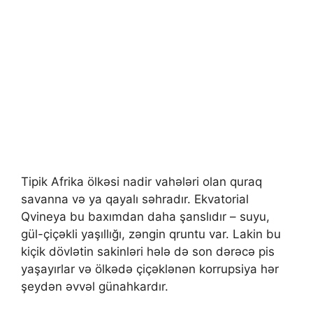
Tipik Afrika ölkəsi nadir vahələri olan quraq
savanna və ya qayalı səhradır. Ekvatorial
Qvineya bu baxımdan daha şanslıdır – suyu,
gül-çiçəkli yaşıllığı, zəngin qruntu var. Lakin bu
kiçik dövlətin sakinləri hələ də son dərəcə pis
yaşayırlar və ölkədə çiçəklənən korrupsiya hər
şeydən əvvəl günahkardır.