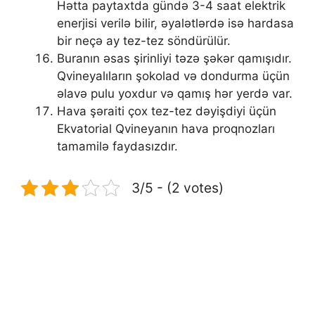
Hətta paytaxtda gündə 3-4 saat elektrik
enerjisi verilə bilir, əyalətlərdə isə hardasa
bir neçə ay tez-tez söndürülür.
Buranın əsas şirinliyi təzə şəkər qamışıdır.
Qvineyalıların şokolad və dondurma üçün
əlavə pulu yoxdur və qamış hər yerdə var.
Hava şəraiti çox tez-tez dəyişdiyi üçün
Ekvatorial Qvineyanın hava proqnozları
tamamilə faydasızdır.
3/5 - (2 votes)