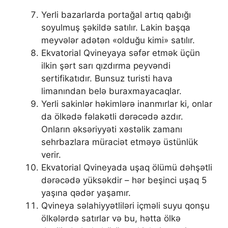
Yerli bazarlarda portağal artıq qabığı
soyulmuş şəkildə satılır. Lakin başqa
meyvələr adətən «olduğu kimi» satılır.
Ekvatorial Qvineyaya səfər etmək üçün
ilkin şərt sarı qızdırma peyvəndi
sertifikatıdır. Bunsuz turisti hava
limanından belə buraxmayacaqlar.
Yerli sakinlər həkimlərə inanmırlar ki, onlar
da ölkədə fəlakətli dərəcədə azdır.
Onların əksəriyyəti xəstəlik zamanı
sehrbazlara müraciət etməyə üstünlük
verir.
Ekvatorial Qvineyada uşaq ölümü dəhşətli
dərəcədə yüksəkdir – hər beşinci uşaq 5
yaşına qədər yaşamır.
Qvineya səlahiyyətliləri içməli suyu qonşu
ölkələrdə satırlar və bu, hətta ölkə