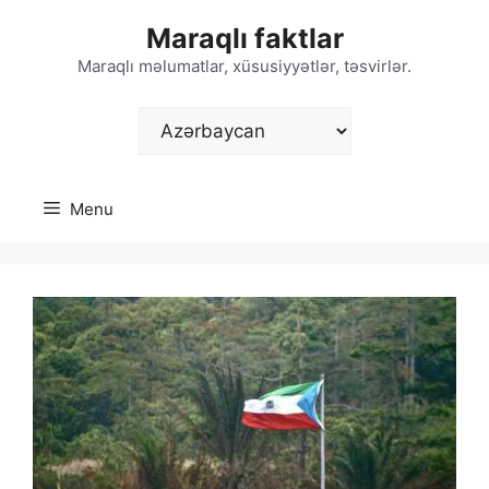
Skip
Maraqlı faktlar
to
content
Maraqlı məlumatlar, xüsusiyyətlər, təsvirlər.
Choose
a
language
Menu