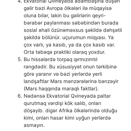
Ekvatorial Qvineyada adambaşına düşən
gəlir bəzi Avropa ölkələri ilə müqayisə
oluna bilər, lakin bu gəlirlərin qeyri-
bərabər paylanması səbəbindən burada
sosial əhali özünəməxsus şəkildə dəhşətli
şəkildə bölünür. uçurumun miqyası. Ya
çox varlı, ya kasıb, ya da çox kasıb var.
Orta təbəqə praktiki olaraq yoxdur.
Bu hissələrdə torpaq qırmızımtıl
rəngdədir. Bu xüsusiyyət onun tərkibinə
görə yaranır və bəzi yerlərdə yerli
landşaftlar Mars mənzərələrinə bənzəyir
(Mars haqqında maraqlı faktlar).
Nədənsə Ekvatorial Qvineyada paltar
qurutmaq vərdişi kök salıb, onları
döşəyib. digər Afrika ölkələrində olduğu
kimi, onları hasar kimi uyğun yerlərdə
asmayın.