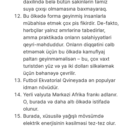
daxilində belə bütün sakinlərin təmiz
suya çıxışı olmamasına baxmayaraq.
Bu ölkədə forma geyinmiş insanlarla
mübahisə etmək çox pis fikirdir. De-fakto,
hərbçilər yalnız əmrlərinə tabedirlər,
amma praktikada onların səlahiyyətləri
qeyri-məhduddur. Onların diqqətini cəlb
etməmək üçün bu ölkədə kamuflyaj
paltarı geyinməməlisən – bu, çox vaxt
turistdən yüz və ya iki dolları silkələmək
üçün bəhanəyə çevrilir.
Futbol Ekvatorial Qvineyada ən populyar
idman növüdür.
Yerli valyuta Mərkəzi Afrika frankı adlanır.
O, burada və daha altı ölkədə istifadə
olunur.
Burada, xüsusilə yağışlı mövsümdə
elektrik enerjisinin kəsilməsi tez-tez olur.