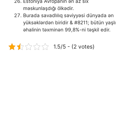
Estoniya Avropanın ən az sıx
məskunlaşdığı ölkədir.
Burada savadlılıq səviyyəsi dünyada ən
yüksəklərdən biridir & #8211; bütün yaşlı
əhalinin təxminən 99,8%-ni təşkil edir.
1.5/5 - (2 votes)