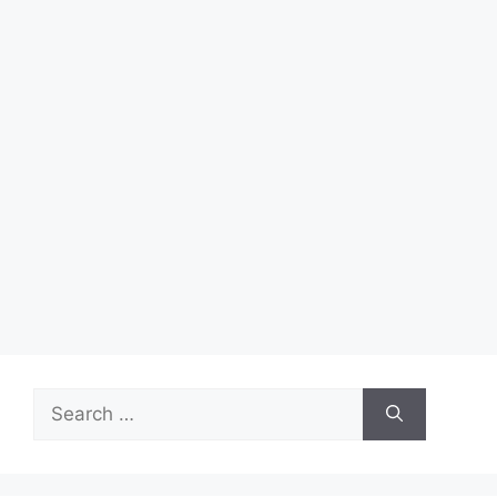
Search
for: