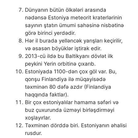
Dünyanın bütün ölkələri arasında
nədənsə Estoniya meteorit kraterlərinin
sayının ştatın ümumi sahəsinə nisbətinə
görə birinci yerdədir.
Hər il burada yelləncək yarışları keçirilir,
və əsasən böyüklər iştirak edir.
2013-cü ildə bu Baltikyanı dövlət ilk
peykini Yerin orbitinə çıxarıb.
Estoniyada 1100-dən çox göl var. Bu,
qonşu Finlandiya ilə müqayisədə
təxminən 80 dəfə azdır (Finlandiya
haqqında faktlar).
Bir çox estoniyalılar hamama səfəri və
buz çuxurunda üzməyi birləşdirməyi
xoşlayırlar.
Təxminən dörddə biri. Estoniyanın əhalisi
rusdur.