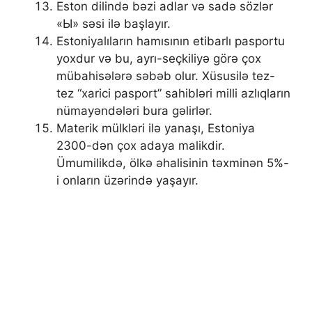
Eston dilində bəzi adlar və sadə sözlər
«Ы» səsi ilə başlayır.
Estoniyalıların hamısının etibarlı pasportu
yoxdur və bu, ayrı-seçkiliyə görə çox
mübahisələrə səbəb olur. Xüsusilə tez-
tez “xarici pasport” sahibləri milli azlıqların
nümayəndələri bura gəlirlər.
Materik mülkləri ilə yanaşı, Estoniya
2300-dən çox adaya malikdir.
Ümumilikdə, ölkə əhalisinin təxminən 5%-
i onların üzərində yaşayır.