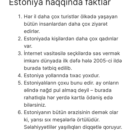
Estoniya haqqında faktlar
Hər il daha çox turistlər ölkədə yaşayan
bütün insanlardan daha çox ziyarət
edirlər.
Estoniyada kişilərdən daha çox qadınlar
var.
İnternet vasitəsilə seçkilərdə səs vermək
imkanı dünyada ilk dəfə hələ 2005-ci ildə
burada tətbiq edilib.
Estoniya yollarında tıxac yoxdur.
Estoniyalıların çoxu bunu edir. ay onların
əlində nağd pul almaq deyil – burada
rahatlıqla hər yerdə kartla ödəniş edə
bilərsiniz.
Estoniyanın bütün ərazisinin demək olar
ki, yarısı sıx meşələrlə örtülüdür.
Səlahiyyətlilər yaşıllıqları diqqətlə qoruyur.