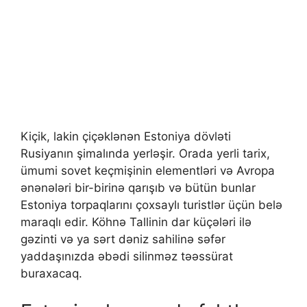
Kiçik, lakin çiçəklənən Estoniya dövləti
Rusiyanın şimalında yerləşir. Orada yerli tarix,
ümumi sovet keçmişinin elementləri və Avropa
ənənələri bir-birinə qarışıb və bütün bunlar
Estoniya torpaqlarını çoxsaylı turistlər üçün belə
maraqlı edir. Köhnə Tallinin dar küçələri ilə
gəzinti və ya sərt dəniz sahilinə səfər
yaddaşınızda əbədi silinməz təəssürat
buraxacaq.