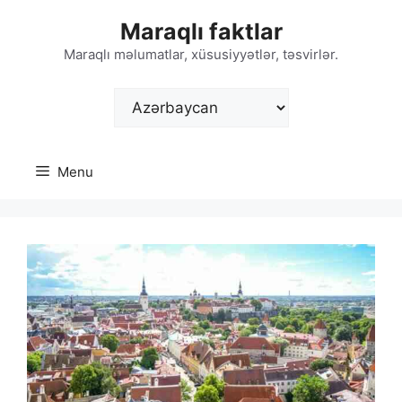
Skip
Maraqlı faktlar
to
content
Maraqlı məlumatlar, xüsusiyyətlər, təsvirlər.
Choose
a
language
Menu