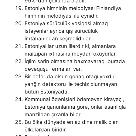
99%-dən çoxunda əladır.
Estoniya himninin melodiyası Finlandiya
himninin melodiyası ilə eynidir.
Estoniya sürücülük vəsiqəsi almaq
istəyənlər ayrıca qış sürücülük
imtahanından keçməlidirlər.
Estoniyalılar uzun illərdir ki, almanlara
marzipan ixtirasına meydan oxuyurlar.
İqlim sərin olmasına baxmayaraq, burada
dəvəquşu fermaları var.
Bir nəfər də olsun qonaq otağı yoxdur.
yanğın detektoru ilə təchiz olunmayan
bütün Estoniyada.
Kommunal ödənişləri ödəməyən kirayəçi,
Estoniya qanunlarına görə, onlar asanlıqla
mənzildən çıxarıla bilər.
Bu ölkə dünyada ən az dinə malik olan
ölkələrdən biridir.