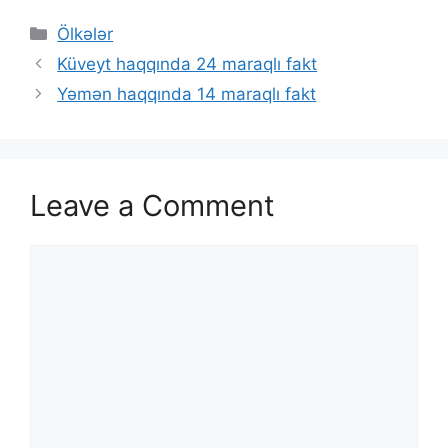
Categories
Ölkələr
Küveyt haqqında 24 maraqlı fakt
Yəmən haqqında 14 maraqlı fakt
Leave a Comment
Comment