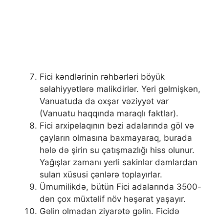
Fici kəndlərinin rəhbərləri böyük
səlahiyyətlərə malikdirlər. Yeri gəlmişkən,
Vanuatuda da oxşar vəziyyət var
(Vanuatu haqqında maraqlı faktlar).
Fici arxipelaqının bəzi adalarında göl və
çayların olmasına baxmayaraq, burada
hələ də şirin su çatışmazlığı hiss olunur.
Yağışlar zamanı yerli sakinlər damlardan
suları xüsusi çənlərə toplayırlar.
Ümumilikdə, bütün Fici adalarında 3500-
dən çox müxtəlif növ həşərat yaşayır.
Gəlin olmadan ziyarətə gəlin. Ficidə