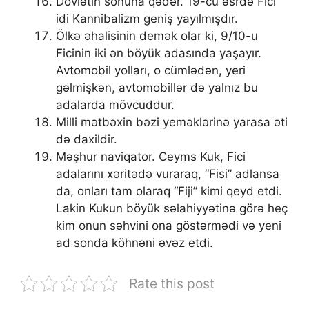
Dövlətin sonuna qədər. 19-cu əsrdə Fici
idi Kannibalizm geniş yayılmışdır.
Ölkə əhalisinin demək olar ki, 9/10-u
Ficinin iki ən böyük adasında yaşayır.
Avtomobil yolları, o cümlədən, yeri
gəlmişkən, avtomobillər də yalnız bu
adalarda mövcuddur.
Milli mətbəxin bəzi yeməklərinə yarasa əti
də daxildir.
Məşhur naviqator. Ceyms Kuk, Fici
adalarını xəritədə vuraraq, “Fisi” adlansa
da, onları tam olaraq “Fiji” kimi qeyd etdi.
Lakin Kukun böyük səlahiyyətinə görə heç
kim onun səhvini ona göstərmədi və yeni
ad sonda köhnəni əvəz etdi.
Rate this post