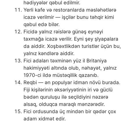
hədiyyələr qəbul edilmir.
Yerli kafe və restoranlarda məsləhətlərə
icazə verilmir — işçilər bunu təhqir kimi
qəbul edə bilər.
Ficidə yalnız rəislərə günəş eynəyi
taxmağa icazə verilir. Eyni şey şlyapalara
da aiddir. Xoşbəxtlikdən turistlər üçün bu,
yalnız kəndlərə aiddir.
Fici adaları təxminən yüz il Britaniya
hakimiyyəti altında olub, nəhayət, yalnız
1970-ci ildə müstəqillik qazanıb.
Reqbi — ən populyar idman növü burada.
Fiji kişilərinin əksəriyyətinin iri və güclü
bədən quruluşu ilə seçildiyini nəzərə
alsaq, olduqca maraqlı mənzərədir.
Fici ordusunda üç mindən bir qədər çox
adam xidmət edir.