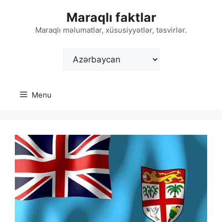
Skip
Maraqlı faktlar
to
content
Maraqlı məlumatlar, xüsusiyyətlər, təsvirlər.
Choose
a
language
Menu