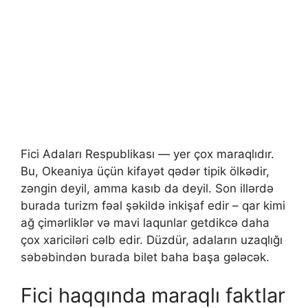
Fici Adaları Respublikası — yer çox maraqlıdır.
Bu, Okeaniya üçün kifayət qədər tipik ölkədir,
zəngin deyil, amma kasıb da deyil. Son illərdə
burada turizm fəal şəkildə inkişaf edir – qar kimi
ağ çimərliklər və mavi laqunlar getdikcə daha
çox xariciləri cəlb edir. Düzdür, adaların uzaqlığı
səbəbindən burada bilet baha başa gələcək.
Fici haqqında maraqlı faktlar