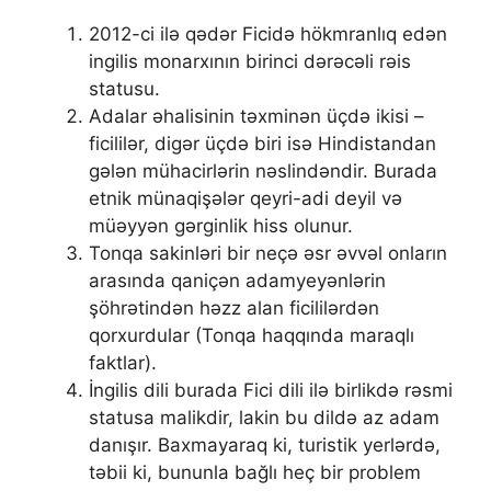
2012-ci ilə qədər Ficidə hökmranlıq edən
ingilis monarxının birinci dərəcəli rəis
statusu.
Adalar əhalisinin təxminən üçdə ikisi –
ficililər, digər üçdə biri isə Hindistandan
gələn mühacirlərin nəslindəndir. Burada
etnik münaqişələr qeyri-adi deyil və
müəyyən gərginlik hiss olunur.
Tonqa sakinləri bir neçə əsr əvvəl onların
arasında qaniçən adamyeyənlərin
şöhrətindən həzz alan ficililərdən
qorxurdular (Tonqa haqqında maraqlı
faktlar).
İngilis dili burada Fici dili ilə birlikdə rəsmi
statusa malikdir, lakin bu dildə az adam
danışır. Baxmayaraq ki, turistik yerlərdə,
təbii ki, bununla bağlı heç bir problem