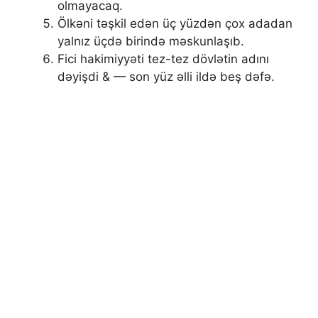
olmayacaq.
Ölkəni təşkil edən üç yüzdən çox adadan
yalnız üçdə birində məskunlaşıb.
Fici hakimiyyəti tez-tez dövlətin adını
dəyişdi & — son yüz əlli ildə beş dəfə.