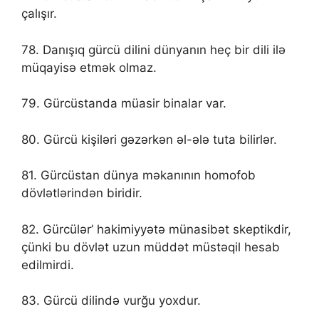
çalışır.
78. Danışıq gürcü dilini dünyanın heç bir dili ilə
müqayisə etmək olmaz.
79. Gürcüstanda müasir binalar var.
80. Gürcü kişiləri gəzərkən əl-ələ tuta bilirlər.
81. Gürcüstan dünya məkanının homofob
dövlətlərindən biridir.
82. Gürcülər’ hakimiyyətə münasibət skeptikdir,
çünki bu dövlət uzun müddət müstəqil hesab
edilmirdi.
83. Gürcü dilində vurğu yoxdur.