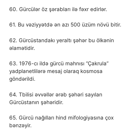
60. Gürcülər öz şərabları ilə fəxr edirlər.
61. Bu vəziyyətdə ən azı 500 üzüm növü bitir.
62. Gürcüstandakı yeraltı şəhər bu ölkənin
əlamətidir.
63. 1976-cı ildə gürcü mahnısı “Çakrula”
yadplanetlilərə mesaj olaraq kosmosa
göndərildi.
64. Tbilisi əvvəllər ərəb şəhəri sayılan
Gürcüstanın şəhəridir.
65. Gürcü nağılları hind mifologiyasına çox
bənzəyir.