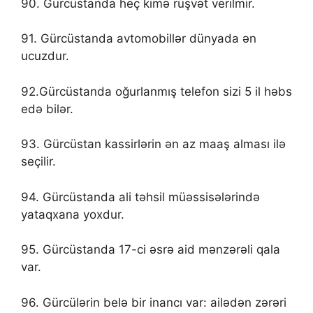
90. Gürcüstanda heç kimə rüşvət verilmir.
91. Gürcüstanda avtomobillər dünyada ən
ucuzdur.
92.Gürcüstanda oğurlanmış telefon sizi 5 il həbs
edə bilər.
93. Gürcüstan kassirlərin ən az maaş alması ilə
seçilir.
94. Gürcüstanda ali təhsil müəssisələrində
yataqxana yoxdur.
95. Gürcüstanda 17-ci əsrə aid mənzərəli qala
var.
96. Gürcülərin belə bir inancı var: ailədən zərəri