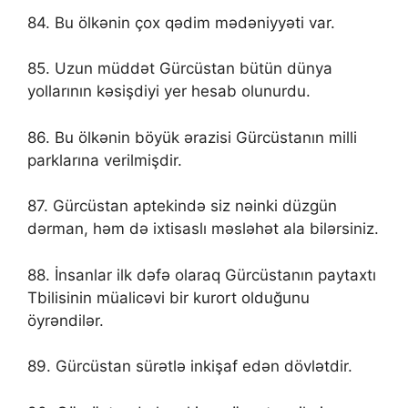
84. Bu ölkənin çox qədim mədəniyyəti var.
85. Uzun müddət Gürcüstan bütün dünya
yollarının kəsişdiyi yer hesab olunurdu.
86. Bu ölkənin böyük ərazisi Gürcüstanın milli
parklarına verilmişdir.
87. Gürcüstan aptekində siz nəinki düzgün
dərman, həm də ixtisaslı məsləhət ala bilərsiniz.
88. İnsanlar ilk dəfə olaraq Gürcüstanın paytaxtı
Tbilisinin müalicəvi bir kurort olduğunu
öyrəndilər.
89. Gürcüstan sürətlə inkişaf edən dövlətdir.