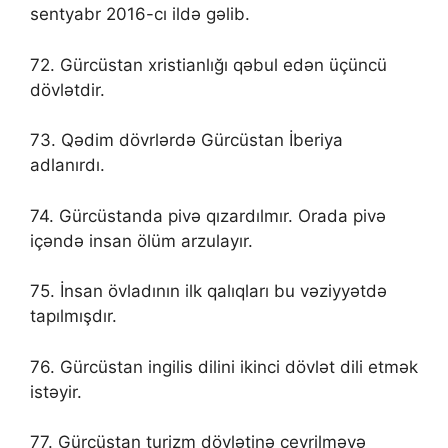
sentyabr 2016-cı ildə gəlib.
72. Gürcüstan xristianlığı qəbul edən üçüncü
dövlətdir.
73. Qədim dövrlərdə Gürcüstan İberiya
adlanırdı.
74. Gürcüstanda pivə qızardılmır. Orada pivə
içəndə insan ölüm arzulayır.
75. İnsan övladının ilk qalıqları bu vəziyyətdə
tapılmışdır.
76. Gürcüstan ingilis dilini ikinci dövlət dili etmək
istəyir.
77. Gürcüstan turizm dövlətinə çevrilməyə