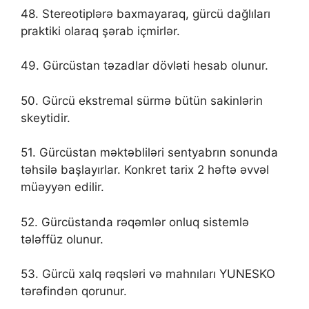
48. Stereotiplərə baxmayaraq, gürcü dağlıları
praktiki olaraq şərab içmirlər.
49. Gürcüstan təzadlar dövləti hesab olunur.
50. Gürcü ekstremal sürmə bütün sakinlərin
skeytidir.
51. Gürcüstan məktəbliləri sentyabrın sonunda
təhsilə başlayırlar. Konkret tarix 2 həftə əvvəl
müəyyən edilir.
52. Gürcüstanda rəqəmlər onluq sistemlə
tələffüz olunur.
53. Gürcü xalq rəqsləri və mahnıları YUNESKO
tərəfindən qorunur.