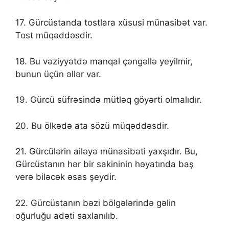
17. Gürcüstanda tostlara xüsusi münasibət var.
Tost müqəddəsdir.
18. Bu vəziyyətdə manqal çəngəllə yeyilmir,
bunun üçün əllər var.
19. Gürcü süfrəsində mütləq göyərti olmalıdır.
20. Bu ölkədə ata sözü müqəddəsdir.
21. Gürcülərin ailəyə münasibəti yaxşıdır. Bu,
Gürcüstanın hər bir sakininin həyatında baş
verə biləcək əsas şeydir.
22. Gürcüstanın bəzi bölgələrində gəlin
oğurluğu adəti saxlanılıb.