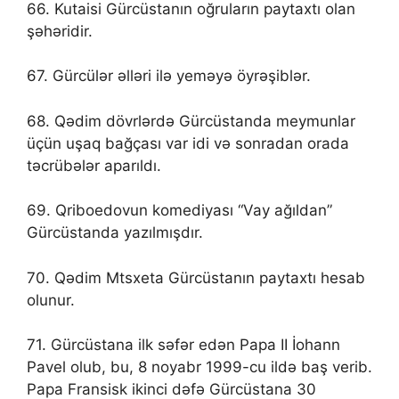
66. Kutaisi Gürcüstanın oğruların paytaxtı olan
şəhəridir.
67. Gürcülər əlləri ilə yeməyə öyrəşiblər.
68. Qədim dövrlərdə Gürcüstanda meymunlar
üçün uşaq bağçası var idi və sonradan orada
təcrübələr aparıldı.
69. Qriboedovun komediyası “Vay ağıldan”
Gürcüstanda yazılmışdır.
70. Qədim Mtsxeta Gürcüstanın paytaxtı hesab
olunur.
71. Gürcüstana ilk səfər edən Papa II İohann
Pavel olub, bu, 8 noyabr 1999-cu ildə baş verib.
Papa Fransisk ikinci dəfə Gürcüstana 30