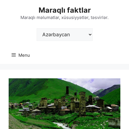
Skip
Maraqlı faktlar
to
content
Maraqlı məlumatlar, xüsusiyyətlər, təsvirlər.
Choose
a
language
Menu