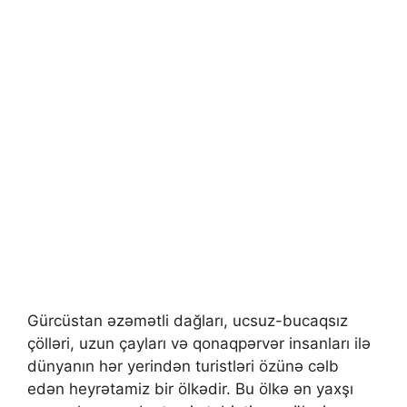
Gürcüstan əzəmətli dağları, ucsuz-bucaqsız
çölləri, uzun çayları və qonaqpərvər insanları ilə
dünyanın hər yerindən turistləri özünə cəlb
edən heyrətamiz bir ölkədir. Bu ölkə ən yaxşı