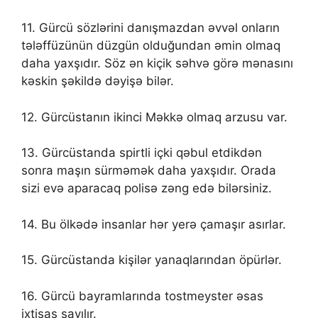
11. Gürcü sözlərini danışmazdan əvvəl onların
tələffüzünün düzgün olduğundan əmin olmaq
daha yaxşıdır. Söz ən kiçik səhvə görə mənasını
kəskin şəkildə dəyişə bilər.
12. Gürcüstanın ikinci Məkkə olmaq arzusu var.
13. Gürcüstanda spirtli içki qəbul etdikdən
sonra maşın sürməmək daha yaxşıdır. Orada
sizi evə aparacaq polisə zəng edə bilərsiniz.
14. Bu ölkədə insanlar hər yerə çamaşır asırlar.
15. Gürcüstanda kişilər yanaqlarından öpürlər.
16. Gürcü bayramlarında tostmeyster əsas
ixtisas sayılır.