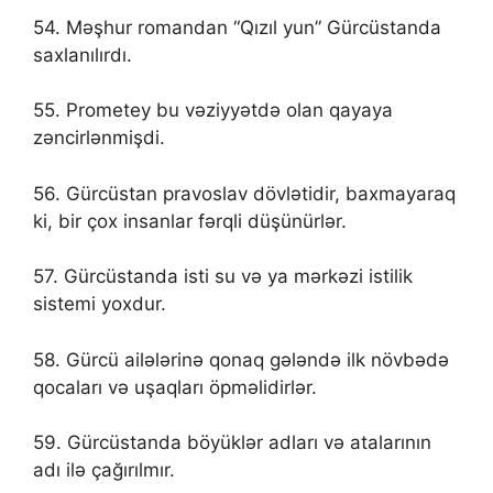
54. Məşhur romandan “Qızıl yun” Gürcüstanda
saxlanılırdı.
55. Prometey bu vəziyyətdə olan qayaya
zəncirlənmişdi.
56. Gürcüstan pravoslav dövlətidir, baxmayaraq
ki, bir çox insanlar fərqli düşünürlər.
57. Gürcüstanda isti su və ya mərkəzi istilik
sistemi yoxdur.
58. Gürcü ailələrinə qonaq gələndə ilk növbədə
qocaları və uşaqları öpməlidirlər.
59. Gürcüstanda böyüklər adları və atalarının
adı ilə çağırılmır.