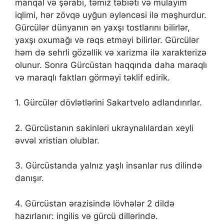
manqal və şərabı, təmiz təbiəti və mülayim
iqlimi, hər zövqə uyğun əyləncəsi ilə məşhurdur.
Gürcülər dünyanın ən yaxşı tostlarını bilirlər,
yaxşı oxumağı və rəqs etməyi bilirlər. Gürcülər
həm də sehrli gözəllik və xarizma ilə xarakterizə
olunur. Sonra Gürcüstan haqqında daha maraqlı
və maraqlı faktları görməyi təklif edirik.
1. Gürcülər dövlətlərini Sakartvelo adlandırırlar.
2. Gürcüstanın sakinləri ukraynalılardan xeyli
əvvəl xristian olublar.
3. Gürcüstanda yalnız yaşlı insanlar rus dilində
danışır.
4. Gürcüstan ərazisində lövhələr 2 dildə
hazırlanır: ingilis və gürcü dillərində.