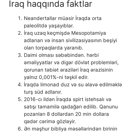
İraq haqqında faktlar
Neandertallar müasir İraqda orta
paleolitdə yaşayıblar.
İraq uzaq keçmişdə Mesopotamiya
adlanan və insan sivilizasiyasının beşiyi
olan torpaqlarda yaranıb.
Daimi olması səbəbindən. hərbi
əməliyyatlar və digər dövlət problemləri,
qorunan təbiət əraziləri İraq ərazisinin
yalnız 0,001%-ni təşkil edir.
İraqda limonad duz və su əlavə edilməklə
turş süd adlanır.
2016-cı ildən İraqda spirt istehsalı və
satışı tamamilə qadağan edilib. Qanunu
pozanları 8 dollardan 20 min dollara
qədər cərimə gözləyir.
Ən məşhur bibliya məsəllərindən birinin