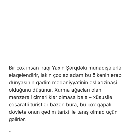
Bir çox insan İraqı Yaxın Şərqdəki münaqişələrlə
əlaqələndirir, lakin çox az adam bu ölkənin ərəb
dünyasının qədim mədəniyyətinin əsl xəzinəsi
olduğunu düşünür. Xurma ağacları olan
mənzərəli çimərliklər olmasa belə – xüsusilə
cəsarətli turistlər bəzən bura, bu çox qapalı
dövlətə onun qədim tarixi ilə tanış olmaq üçün
gəlirlər.