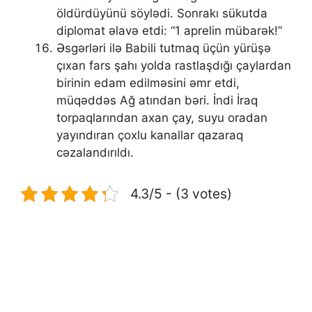
öldürdüyünü söylədi. Sonrakı sükutda
diplomat əlavə etdi: “1 aprelin mübarək!”
Əsgərləri ilə Babili tutmaq üçün yürüşə
çıxan fars şahı yolda rastlaşdığı çaylardan
birinin edam edilməsini əmr etdi,
müqəddəs Ağ atından bəri. İndi İraq
torpaqlarından axan çay, suyu oradan
yayındıran çoxlu kanallar qazaraq
cəzalandırıldı.
4.3/5 - (3 votes)