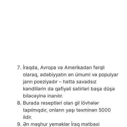
İraqda, Avropa və Amerikadan fərqli
olaraq, ədəbiyyatın ən ümumi və populyar
janrı poeziyadır – hətta savadsız
kəndlilərin də qafiyəli sətirləri başa düşə
biləcəyinə inanılır.
Burada reseptləri olan gil lövhələr
tapılmışdır, onların yaşı təxminən 5000
ildir.
Ən məşhur yeməklər İraq mətbəxi