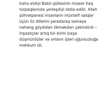
bəhs etdiyi Babil qülləsinin müasir İraq
torpaqlarında yerləşdiyi iddia edilir. Allah
şöhrətpərəst insanların müxtəlif xalqlar
üçün öz dillərini yaradaraq səmaya
nəhəng göydələn tikməkdən çəkindirdi –
inşaatçılar artıq bir-birini başa
düşmürdülər və onların işləri uğursuzluğa
məhkum idi.