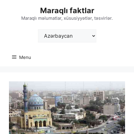
Skip
Maraqlı faktlar
to
content
Maraqlı məlumatlar, xüsusiyyətlər, təsvirlər.
Choose
a
language
Menu