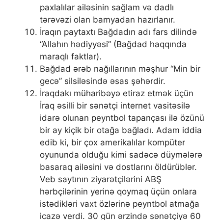
paxlalılar ailəsinin sağlam və dadlı
tərəvəzi olan bamyadan hazırlanır.
İraqın paytaxtı Bağdadın adı fars dilində
“Allahın hədiyyəsi” (Bağdad haqqında
maraqlı faktlar).
Bağdad ərəb nağıllarının məşhur “Min bir
gecə” silsiləsində əsas şəhərdir.
İraqdakı müharibəyə etiraz etmək üçün
İraq əsilli bir sənətçi internet vasitəsilə
idarə olunan peyntbol tapançası ilə özünü
bir ay kiçik bir otağa bağladı. Adam iddia
edib ki, bir çox amerikalılar kompüter
oyununda olduğu kimi sadəcə düymələrə
basaraq ailəsini və dostlarını öldürüblər.
Veb saytının ziyarətçilərini ABŞ
hərbçilərinin yerinə qoymaq üçün onlara
istədikləri vaxt özlərinə peyntbol atmağa
icazə verdi. 30 gün ərzində sənətçiyə 60