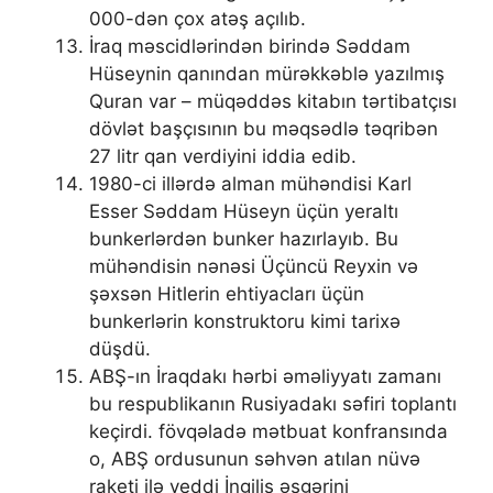
000-dən çox atəş açılıb.
İraq məscidlərindən birində Səddam
Hüseynin qanından mürəkkəblə yazılmış
Quran var – müqəddəs kitabın tərtibatçısı
dövlət başçısının bu məqsədlə təqribən
27 litr qan verdiyini iddia edib.
1980-ci illərdə alman mühəndisi Karl
Esser Səddam Hüseyn üçün yeraltı
bunkerlərdən bunker hazırlayıb. Bu
mühəndisin nənəsi Üçüncü Reyxin və
şəxsən Hitlerin ehtiyacları üçün
bunkerlərin konstruktoru kimi tarixə
düşdü.
ABŞ-ın İraqdakı hərbi əməliyyatı zamanı
bu respublikanın Rusiyadakı səfiri toplantı
keçirdi. fövqəladə mətbuat konfransında
o, ABŞ ordusunun səhvən atılan nüvə
raketi ilə yeddi İngilis əsgərini