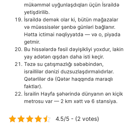
mükəmməl uyğunlaşdıqları üçün İsraildə
yetişdirilib.
İsraildə demək olar ki, bütün mağazalar
və müəssisələr şənbə günləri bağlanır.
Hətta ictimai nəqliyyatda — və o, piyada
getmir.
Bu hissələrdə fəsil dəyişikliyi yoxdur, lakin
yay adətən qışdan daha isti keçir.
Təzə su çatışmazlığı səbəbindən,
israillilər dənizi duzsuzlaşdırmalıdırlar.
Qətərlilər də (Qətər haqqında maraqlı
faktlar).
İsrailin Hayfa şəhərində dünyanın ən kiçik
metrosu var — 2 km xətt və 6 stansiya.
4.5/5 - (2 votes)