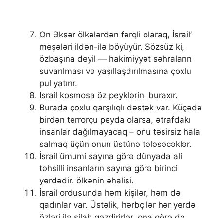
On Əksər ölkələrdən fərqli olaraq, İsrail’
meşələri ildən-ilə böyüyür. Sözsüz ki,
özbaşına deyil — hakimiyyət səhraların
suvarılması və yaşıllaşdırılmasına çoxlu
pul yatırır.
İsrail kosmosa öz peyklərini buraxır.
Burada çoxlu qarşılıqlı dəstək var. Küçədə
birdən terrorçu peyda olarsa, ətrafdakı
insanlar dağılmayacaq – onu təsirsiz hala
salmaq üçün onun üstünə tələsəcəklər.
İsrail ümumi sayına görə dünyada ali
təhsilli insanların sayına görə birinci
yerdədir. ölkənin əhalisi.
İsrail ordusunda həm kişilər, həm də
qadınlar var. Üstəlik, hərbçilər hər yerdə
özləri ilə silah gəzdirirlər, ona görə də