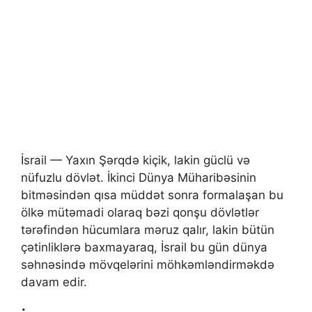
İsrail — Yaxın Şərqdə kiçik, lakin güclü və
nüfuzlu dövlət. İkinci Dünya Müharibəsinin
bitməsindən qısa müddət sonra formalaşan bu
ölkə mütəmadi olaraq bəzi qonşu dövlətlər
tərəfindən hücumlara məruz qalır, lakin bütün
çətinliklərə baxmayaraq, İsrail bu gün dünya
səhnəsində mövqelərini möhkəmləndirməkdə
davam edir.