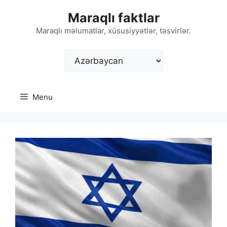
Skip
Maraqlı faktlar
to
content
Maraqlı məlumatlar, xüsusiyyətlər, təsvirlər.
Choose
a
language
Menu