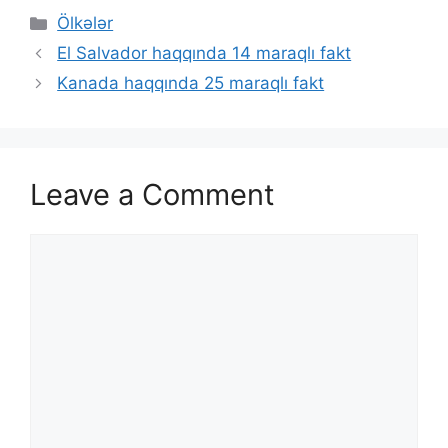
Categories
Ölkələr
El Salvador haqqında 14 maraqlı fakt
Kanada haqqında 25 maraqlı fakt
Leave a Comment
Comment