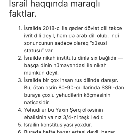
İsrail haqqında maraqlı
faktlar.
İsraildə 2018-ci ilə qədər dövlət dili təkcə
ivrit dili deyil, həm də ərəb dili olub. İndi
sonuncunun sadəcə olaraq “xüsusi
statusu” var.
İsraildə nikah institutu dinlə sıx bağlıdır —
başqa dinin nümayəndəsi ilə nikah
mümkün deyil.
İsraildə bir çox insan rus dilində danışır.
Bu, ötən əsrin 80-90-cı illərində SSRİ-dən
buraya çoxlu yəhudilərin köçməsinin
nəticəsidir.
Yəhudilər bu Yaxın Şərq ölkəsinin
əhalisinin yalnız 3/4-ni təşkil edir.
İsrailin konstitusiyası yoxdur.
Burada həftə bazar ertəsi deyil, bazar