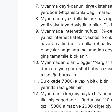
Myanma qeyri-qanuni tiryək istehsa
yerdədir (Əfqanıstanla bağlı maraqlı 
Myanmada yüz dollarlıq əskinas di
yerli valyutaya dəyişdirilə bilər. Əs
Myanmada internetin nüfuzu 1%-dən 
yalnız internet kafelər vasitəsilə o
nəzarəti altındadır və ölkə rəhbərl
bloqçular haqqında məlumatları qey
giriş tamamilə bloklanır.
Myanmadan olan blogger “Nargis” si
dərc etdiyinə görə 59 il həbs cəza
azadlığa buraxılıb.
Bu ölkədə 7000-ə yaxın bitki bitir,
yerində rast gəlinmir.
Myanmanın keçmiş paytaxtı Yanqonu
tikilmiş paqodadır. Hündürlüyü 11
qızıl, 5000 almaz və 2000 digər qiy