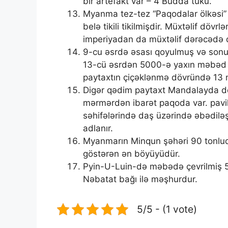
bir artefakt var – 4 Budda tükü.
Myanma tez-tez “Paqodalar ölkəsi” 
belə tikili tikilmişdir. Müxtəlif dö
imperiyadan da müxtəlif dərəcədə q
9-cu əsrdə əsası qoyulmuş və sonu
13-cü əsrdən 5000-ə yaxın məbəd 
paytaxtın çiçəklənmə dövründə 13 min
Digər qədim paytaxt Mandalayda dö
mərmərdən ibarət paqoda var. pavi
səhifələrində daş üzərində əbədiləş
adlanır.
Myanmarın Minqun şəhəri 90 tonluq 
göstərən ən böyüyüdür.
Pyin-U-Luin-də məbədə çevrilmiş 50
Nəbatat bağı ilə məşhurdur.
5/5 - (1 vote)