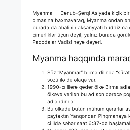
Myanma — Cənub-Şərqi Asiyada kiçik bir dö
olmasına baxmayaraq, Myanma ondan əhəm
burada da əhalinin əksəriyyəti buddizmə 
çimərliklər üçün deyil, yalnız burada görü
Paqodalar Vadisi nəyə dəyər!.
Myanma haqqında maraql
Söz “Myanmar” birma dilində “sürətl
sözü ilə də əlaqə var.
1990-cı illərə qədər ölkə Birma adla
ölkəyə verilən bu ad son dərəcə popu
adlandırırlar.
Bu ölkədə bütün mühüm qərarlar ast
paytaxtın Yanqondan Pinqmanaya kö
ci ildə səhər saat 6:37-də başlamalı