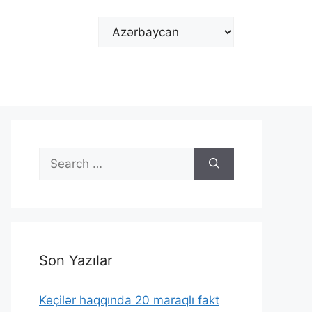
Choose
a
language
Search
for:
Son Yazılar
Keçilər haqqında 20 maraqlı fakt