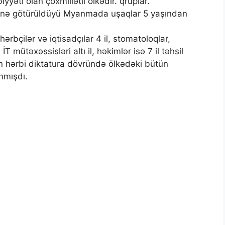
ti olan çoxmillətli ölkədir. qruplar.
munə götürüldüyü Myanmada uşaqlar 5 yaşından
rbçilər və iqtisadçılar 4 il, stomatoloqlar,
T mütəxəssisləri altı il, həkimlər isə 7 il təhsil
tan hərbi diktatura dövründə ölkədəki bütün
nmışdı.