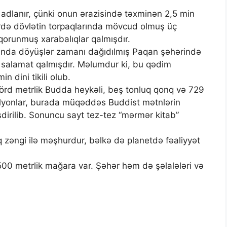
adlanır, çünki onun ərazisində təxminən 2,5 min
vrlərdə dövlətin torpaqlarında mövcud olmuş üç
orunmuş xarabalıqlar qalmışdır.
nda döyüşlər zamanı dağıdılmış Paqan şəhərində
salamat qalmışdır. Məlumdur ki, bu qədim
 dini tikili olub.
rd metrlik Budda heykəli, beş tonluq qonq və 729
lyonlar, burada müqəddəs Buddist mətnlərin
dirilib. Sonuncu sayt tez-tez “mərmər kitab”
zəngi ilə məşhurdur, bəlkə də planetdə fəaliyyət
0 metrlik mağara var. Şəhər həm də şəlalələri və