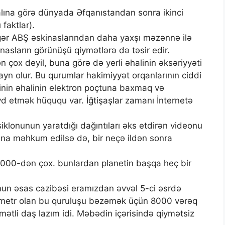
lına görə dünyada Əfqanıstandan sonra ikinci
faktlar).
gər ABŞ əskinaslarından daha yaxşı məzənnə ilə
kinasların görünüşü qiymətlərə də təsir edir.
çox deyil, buna görə də yerli əhalinin əksəriyyəti
nlayn olur. Bu qurumlar hakimiyyət orqanlarının ciddi
iyinin əhalinin elektron poçtuna baxmaq və
d etmək hüququ var. İğtişaşlar zamanı İnternetə
klonunun yaratdığı dağıntıları əks etdirən videonu
sına məhkum edilsə də, bir neçə ildən sonra
 1000-dən çox. bunlardan planetin başqa heç bir
n əsas cazibəsi eramızdan əvvəl 5-ci əsrdə
0 metr olan bu quruluşu bəzəmək üçün 8000 vərəq
mətli daş lazım idi. Məbədin içərisində qiymətsiz