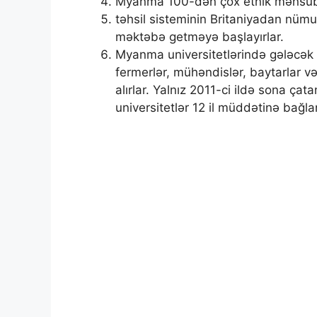
Myanma 100-dən çox etnik mənsubiyyə
təhsil sisteminin Britaniyadan nü
məktəbə getməyə başlayırlar.
Myanma universitetlərində gələcək hə
fermerlər, mühəndislər, baytarlar və İ
alırlar. Yalnız 2011-ci ildə sona ça
universitetlər 12 il müddətinə bağla