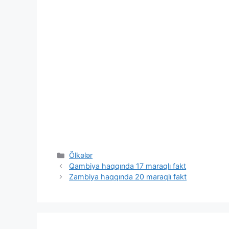
Categories
Ölkələr
Qambiya haqqında 17 maraqlı fakt
Zambiya haqqında 20 maraqlı fakt