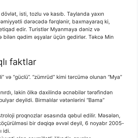
vlət, isti, tozlu və kasıb. Taylanda yaxın
iyyətli dərəcədə fərqlənir, baxmayaraq ki,
etiqad edir. Turistlər Myanmaya dəniz və
lə bilən qədim əşyalar üçün gedirlər. Təkcə Min
ı faktlar
i” və “güclü”. “zümrüd” kimi tərcümə olunan “Mya”
nırdı, lakin ölkə daxilində əcnəbilər tərəfindən
lyar deyildi. Birmalılar vətənlərini “Bama”
roloji proqnozlar əsasında qəbul edilir. Məsələn,
çürülməsi bir dəqiqə əvvəl deyil, 6 noyabr 2005-
 idi.