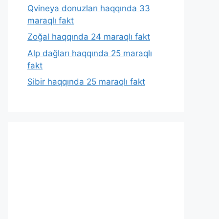
Qvineya donuzları haqqında 33
maraqlı fakt
Zoğal haqqında 24 maraqlı fakt
Alp dağları haqqında 25 maraqlı
fakt
Sibir haqqında 25 maraqlı fakt