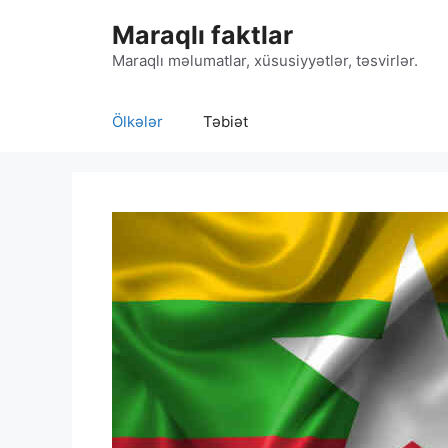
Skip
Maraqlı faktlar
to
content
Maraqlı məlumatlar, xüsusiyyətlər, təsvirlər.
Ölkələr
Təbiət