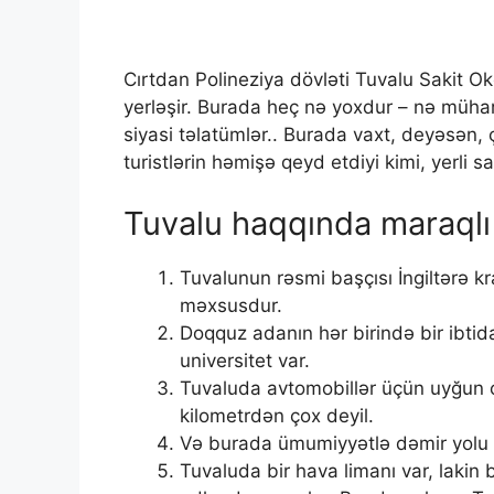
Cırtdan Polineziya dövləti Tuvalu Sakit 
yerləşir. Burada heç nə yoxdur – nə mühari
siyasi təlatümlər.. Burada vaxt, deyəsən
turistlərin həmişə qeyd etdiyi kimi, yerli 
Tuvalu haqqında maraqlı 
Tuvalunun rəsmi başçısı İngiltərə kr
məxsusdur.
Doqquz adanın hər birində bir ibtid
universitet var.
Tuvaluda avtomobillər üçün uyğun 
kilometrdən çox deyil.
Və burada ümumiyyətlə dəmir yolu 
Tuvaluda bir hava limanı var, lakin