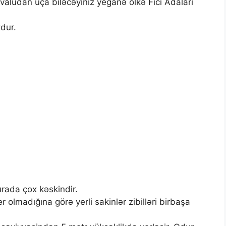
valudan uça biləcəyiniz yeganə ölkə Fici Adaları
dur.
urada çox kəskindir.
 olmadığına görə yerli sakinlər zibilləri birbaşa