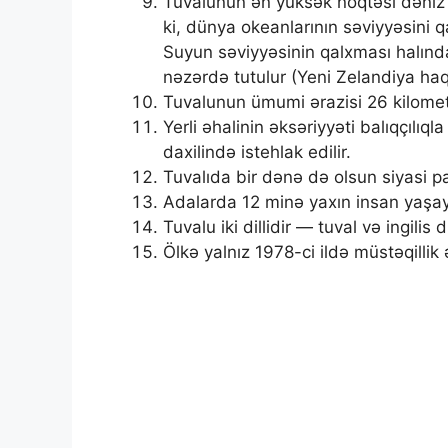
Tuvalunun ən yüksək nöqtəsi dəniz 
ki, dünya okeanlarının səviyyəsini
Suyun səviyyəsinin qalxması halınd
nəzərdə tutulur (Yeni Zelandiya haq
Tuvalunun ümumi ərazisi 26 kilomet
Yerli əhalinin əksəriyyəti balıqçılıq
daxilində istehlak edilir.
Tuvalıda bir dənə də olsun siyasi p
Adalarda 12 minə yaxın insan yaşayı
Tuvalu iki dillidir — tuval və ingilis di
Ölkə yalnız 1978-ci ildə müstəqillik 