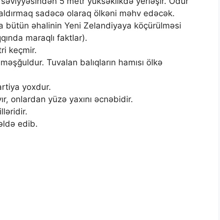
səviyyəsindən 5 metr yüksəklikdə yerləşir. Odur
 qaldırmaq sadəcə olaraq ölkəni məhv edəcək.
a bütün əhalinin Yeni Zelandiyaya köçürülməsi
qında maraqlı faktlar).
ri keçmir.
la məşğuldur. Tuvalan balıqların hamısı ölkə
artiya yoxdur.
r, onlardan yüzə yaxını əcnəbidir.
lləridir.
əldə edib.