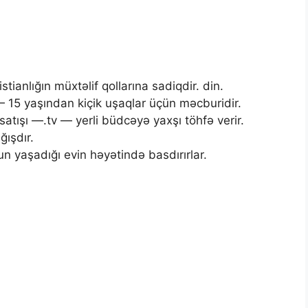
tianlığın müxtəlif qollarına sadiqdir. din.
— 15 yaşından kiçik uşaqlar üçün məcburidir.
atışı —.tv — yerli büdcəyə yaxşı töhfə verir.
ğışdır.
n yaşadığı evin həyətində basdırırlar.