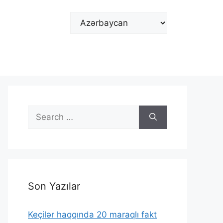
Choose
a
language
Search
for:
Son Yazılar
Keçilər haqqında 20 maraqlı fakt