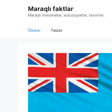
Skip
Maraqlı faktlar
to
content
Maraqlı məlumatlar, xüsusiyyətlər, təsvirlər.
Ölkələr
Təbiət