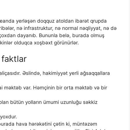
Okeanda yerləşən doqquz atoldan ibarət qrupda
bələr, nə infrastruktur, nə normal nəqliyyat, nə də
, çoxdan dayanıb. Bununla belə, burada olmuş
sakinlər olduqca xoşbəxt görünürlər.
faktlar
aliçasıdır. Əslində, hakimiyyət yerli ağsaqqallara
ai məktəb var. Həmçinin bir orta məktəb və bir
olan bütün yolların ümumi uzunluğu səkkiz
yoxdur.
 burada hava hərəkətini çətin ki, müntəzəm