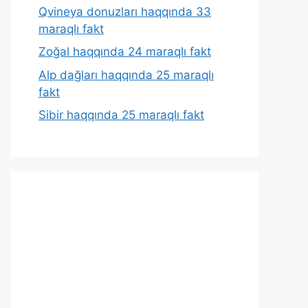
Qvineya donuzları haqqında 33
maraqlı fakt
Zoğal haqqında 24 maraqlı fakt
Alp dağları haqqında 25 maraqlı
fakt
Sibir haqqında 25 maraqlı fakt