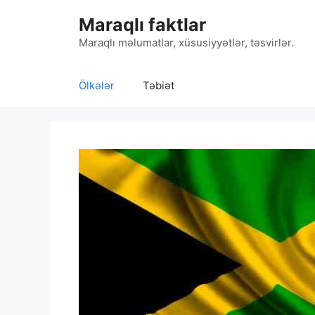
Skip
Maraqlı faktlar
to
content
Maraqlı məlumatlar, xüsusiyyətlər, təsvirlər.
Ölkələr
Təbiət