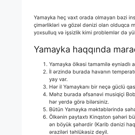
Yamayka heç vaxt orada olmayan bəzi insan
çimərlikləri və gözəl dənizi olan olduqca m
yoxsulluq və işsizlik kimi problemlər də y
Yamayka haqqında maraql
Yamayka ölkəsi tamamilə eyniadlı ad
İl ərzində burada havanın temperatu
yay var.
Hər il Yamaykanı bir neçə güclü qası
Məhz burada əfsanəvi musiqiçi Bob 
hər yerdə görə bilərsiniz.
Bütün Yamayka məktəblərində səhər 
Ölkənin paytaxtı Kinqston şəhəri büt
ən böyük şəhərdir (Karib dənizi haq
əraziləri təhlükəsiz deyil.