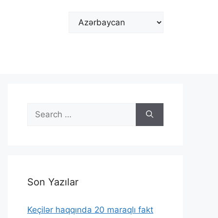
Choose
a
language
Search
for:
Son Yazılar
Keçilər haqqında 20 maraqlı fakt