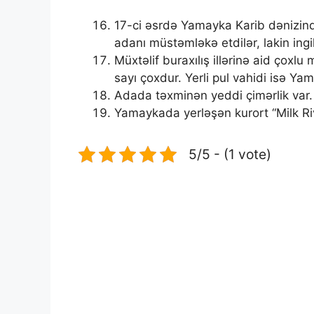
17-ci əsrdə Yamayka Karib dənizindək
adanı müstəmləkə etdilər, lakin ingil
Müxtəlif buraxılış illərinə aid çoxlu 
sayı çoxdur. Yerli pul vahidi isə Yam
Adada təxminən yeddi çimərlik var.
Yamaykada yerləşən kurort “Milk Riv
5/5 - (1 vote)