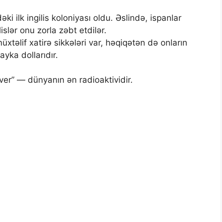
i ilk ingilis koloniyası oldu. Əslində, ispanlar
islər onu zorla zəbt etdilər.
müxtəlif xatirə sikkələri var, həqiqətən də onların
ayka dollarıdır.
er” — dünyanın ən radioaktividir.