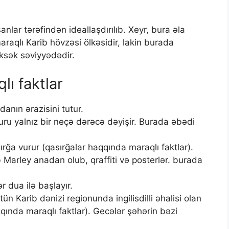
lar tərəfindən ideallaşdırılıb. Xeyr, bura əla
araqlı Karib hövzəsi ölkəsidir, lakin burada
üksək səviyyədədir.
ı faktlar
anın ərazisini tutur.
ru yalnız bir neçə dərəcə dəyişir. Burada əbədi
rğa vurur (qasırğalar haqqında maraqlı faktlar).
Marley anadan olub, qraffiti və posterlər. burada
dua ilə başlayır.
ün Karib dənizi regionunda ingilisdilli əhalisi olan
qında maraqlı faktlar). Gecələr şəhərin bəzi