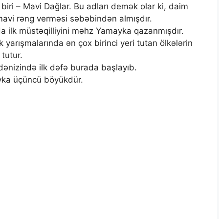
 biri – Mavi Dağlar. Bu adları demək olar ki, daim
mavi rəng verməsi səbəbindən almışdır.
da ilk müstəqilliyini məhz Yamayka qazanmışdır.
yarışmalarında ən çox birinci yeri tutan ölkələrin
tutur.
ənizində ilk dəfə burada başlayıb.
yka üçüncü böyükdür.