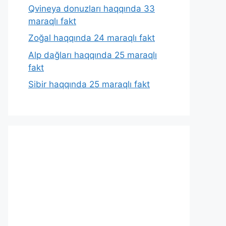
Qvineya donuzları haqqında 33
maraqlı fakt
Zoğal haqqında 24 maraqlı fakt
Alp dağları haqqında 25 maraqlı
fakt
Sibir haqqında 25 maraqlı fakt