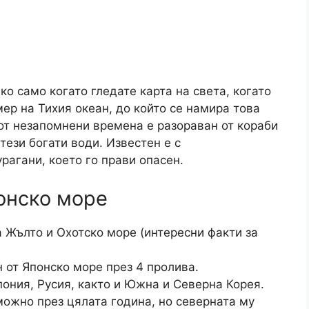
о само когато гледате карта на света, когато
ер на Тихия океан, до който се намира това
 от незапомнени времена е разораван от кораби
тези богати води. Известен е с
рагани, което го прави опасен.
онско море
а Жълто и Охотско море (интересни факти за
 от Японско море през 4 пролива.
ония, Русия, както и Южна и Северна Корея.
можно през цялата година, но северната му