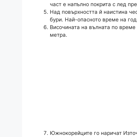
част е напълно покрита с лед пре
Над повърхността й наистина чес
бури. Най-опасното време на год
Височината на вълната по време 
метра.
Южнокорейците го наричат ​​Изто