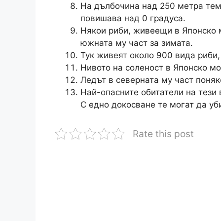
На дълбочина над 250 метра темп
повишава над 0 градуса.
Някои риби, живеещи в Японско м
южната му част за зимата.
Тук живеят около 900 вида риби,
Нивото на соленост в Японско мо
Ледът в северната му част поняко
Най-опасните обитатели на тези 
С едно докосване те могат да уб
Rate this post