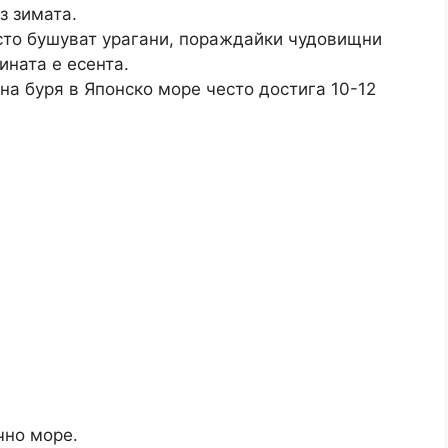
з зимата.
то бушуват урагани, пораждайки чудовищни ​​
ината е есента.
на буря в Японско море често достига 10-12
чно море.