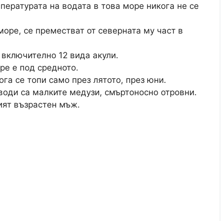
ературата на водата в това море никога не се
оре, се преместват от северната му част в
 включително 12 вида акули.
ре е под средното.
га се топи само през лятото, през юни.
води са малките медузи, смъртоносно отровни.
ият възрастен мъж.