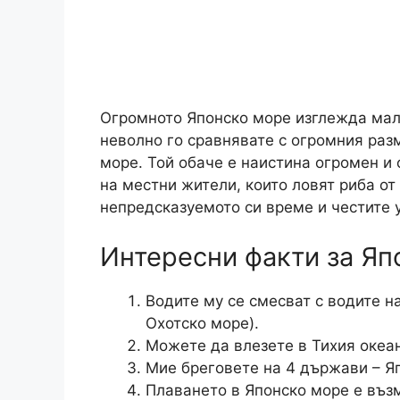
Огромното Японско море изглежда малк
неволно го сравнявате с огромния разм
море. Той обаче е наистина огромен и
на местни жители, които ловят риба от 
непредсказуемото си време и честите у
Интересни факти за Яп
Водите му се смесват с водите н
Охотско море).
Можете да влезете в Тихия океан
Мие бреговете на 4 държави – Яп
Плаването в Японско море е въз