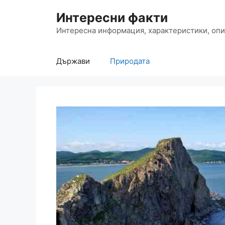
Към
Интересни факти
съдържанието
Интересна информация, характеристики, опи
Държави
Природата