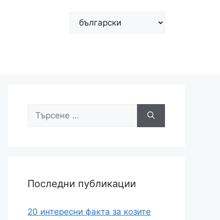
Изберете
език
Търсене
за:
Последни публикации
20 интересни факта за козите