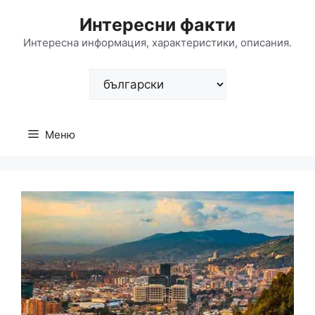
Към
Интересни факти
съдържанието
Интересна информация, характеристики, описания.
Изберете
език
Меню