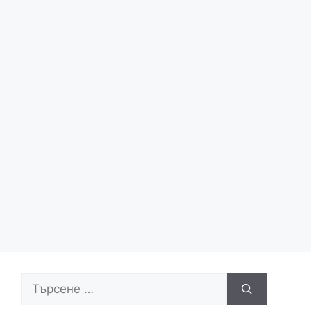
Търсене
за: