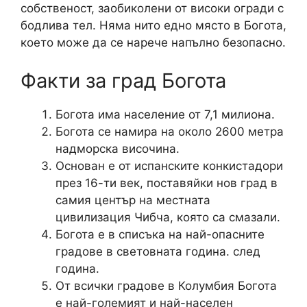
собственост, заобиколени от високи огради с
бодлива тел. Няма нито едно място в Богота,
което може да се нарече напълно безопасно.
Факти за град Богота
Богота има население от 7,1 милиона.
Богота се намира на около 2600 метра
надморска височина.
Основан е от испанските конкистадори
през 16-ти век, поставяйки нов град в
самия център на местната
цивилизация Чибча, която са смазали.
Богота е в списъка на най-опасните
градове в световната година. след
година.
От всички градове в Колумбия Богота
е най-големият и най-населен