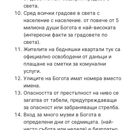
света.
Сред всички градове в света с
население с население. от повече от 5
милиона души Богота е най-високата
(интересни факти за градовете по
света).
Жителите на бедняшки квартали тук са
официално освободени от данъци и
плащане на сметки за комунални
услуги.
Улиците на Богота имат номера вместо
имена.
Опасността от престъпност на ниво се
загатва от табели, предупреждаващи
за опасност или забраняващи стрелба.
Вход за много музеи в Богота в
определени дни от седмицата. (най-
често събота или неделя) е безплатно