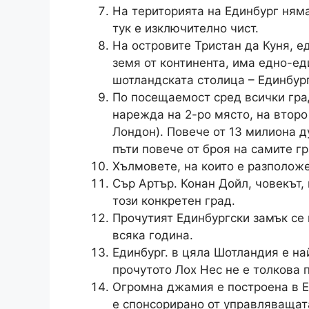
На територията на Единбург няма
тук е изключително чист.
На островите Тристан да Куня, е
земя от континента, има едно-ед
шотландската столица – Единбур
По посещаемост сред всички гра
нарежда на 2-ро място, на второ
Лондон). Повече от 13 милиона д
пъти повече от броя на самите г
Хълмовете, на които е разположе
Сър Артър. Конан Дойл, човекът,
този конкретен град.
Прочутият Единбургски замък се 
всяка година.
Единбург. в цяла Шотландия е на
прочутото Лох Нес не е толкова 
Огромна джамия е построена в Ед
е спонсорирано от управляващат