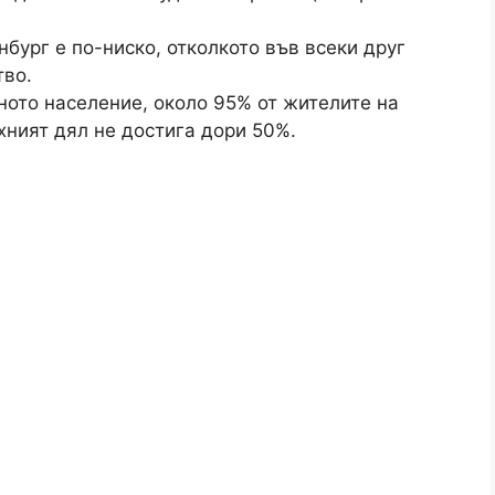
бург е по-ниско, отколкото във всеки друг
тво.
ното население, около 95% от жителите на
хният дял не достига дори 50%.