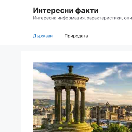
Към
Интересни факти
съдържанието
Интересна информация, характеристики, опи
Държави
Природата