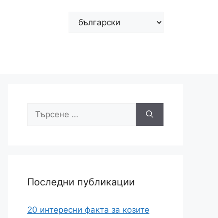
Изберете
език
Търсене
за:
Последни публикации
20 интересни факта за козите