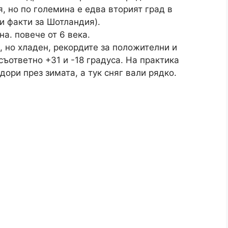
, но по големина е едва вторият град в
ни факти за Шотландия).
а. повече от 6 века.
, но хладен, рекордите за положителни и
съответно +31 и -18 градуса. На практика
ори през зимата, а тук сняг вали рядко.