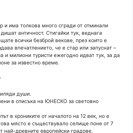
ар и има толкова много сгради от отминали
 дишат античност. Стигайки тук, веднага
щате всички безброй векове, през които е
здава впечатлението, че е стар или запуснат –
ла и милиони туристи ежегодно идват тук, за да
поне за известно време.
г
хиляди души.
чени в списъка на ЮНЕСКО за световно
път в хрониките от началото на 12 век, но е
 това място е съществувало селище поне от 7
от най-древните европейски градове.