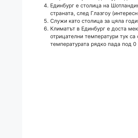
Единбург е столица на Шотландия
страната, след Глазгоу (интерес
Служи като столица за цяла годин
Климатът в Единбург е доста мек
отрицателни температури тук са 
температурата рядко пада под 0 д