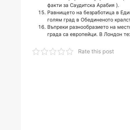
факти за Саудитска Арабия ).
Равнището на безработица в Един
голям град в Обединеното кралс
Въпреки разнообразието на мест
града са европейци. В Лондон те
Rate this post