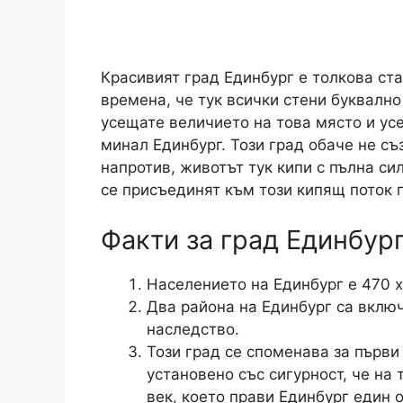
Красивият град Единбург е толкова ст
времена, че тук всички стени буквално
усещате величието на това място и усе
минал Единбург. Този град обаче не съ
напротив, животът тук кипи с пълна си
се присъединят към този кипящ поток 
Факти за град Единбур
Населението на Единбург е 470 
Два района на Единбург са вклю
наследство.
Този град се споменава за първи 
установено със сигурност, че на
век, което прави Единбург един 