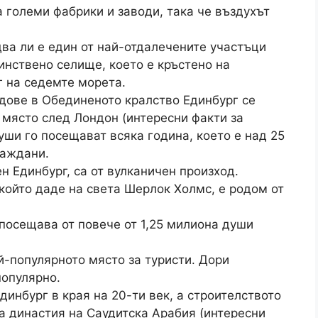
 големи фабрики и заводи, така че въздухът
два ли е един от най-отдалечените участъци
инствено селище, което е кръстено на
г на седемте морета.
дове в Обединеното кралство Единбург се
 място след Лондон (интересни факти за
уши го посещават всяка година, което е над 25
раждани.
н Единбург, са от вулканичен произход.
 който даде на света Шерлок Холмс, е родом от
посещава от повече от 1,25 милиона души
й-популярното място за туристи. Дори
популярно.
инбург в края на 20-ти век, а строителството
а династия на Саудитска Арабия (интересни