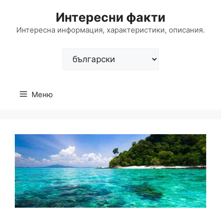
Към
Интересни факти
съдържанието
Интересна информация, характеристики, описания.
Изберете
език
Меню