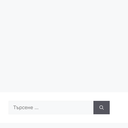
Търсене
за: