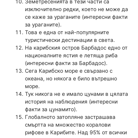
Земетресенията в тези части са
изключително редки, което не може да
се каже за ураганите (интересни факти
за ураганите).
Това е една от най-популярните
туристически дестинации в света.
На карибския остров Барбадос едно от
националните ястия е летяща риба
(интересни факти за Барбадос).
Сега Карибско море е свързано с
океана, но някога е било вътрешно
море.
Тук никога не е имало цунами в цялата
история на наблюдения (интересни
факти за цунамито).
Глобалното затопляне застрашава
смъртта на множество коралови
рифове в Карибите. Над 95% от всички