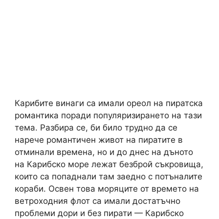
Карибите винаги са имали ореол на пиратска
романтика поради популяризирането на тази
тема. Разбира се, би било трудно да се
нарече романтичен живот на пиратите в
отминали времена, но и до днес на дъното
на Карибско море лежат безброй съкровища,
които са попаднали там заедно с потъналите
кораби. Освен това моряците от времето на
ветроходния флот са имали достатъчно
проблеми дори и без пирати — Карибско