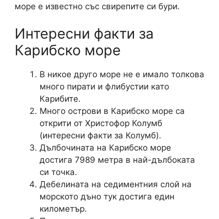
море е известно със свирепите си бури.
Интересни факти за
Карибско море
В никое друго море не е имало толкова
много пирати и флибустии като
Карибите.
Много острови в Карибско море са
открити от Христофор Колумб
(интересни факти за Колумб).
Дълбочината на Карибско море
достига 7989 метра в най-дълбоката
си точка.
Дебелината на седиментния слой на
морското дъно тук достига един
километър.