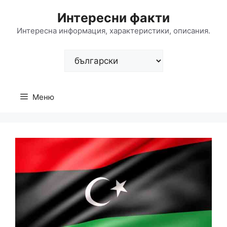
Към
Интересни факти
съдържанието
Интересна информация, характеристики, описания.
Изберете
език
Меню