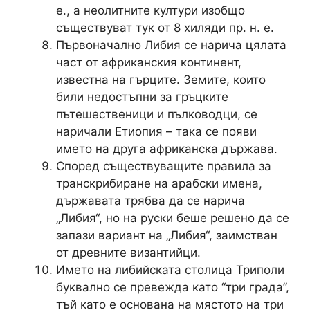
е., а неолитните култури изобщо
съществуват тук от 8 хиляди пр. н. е.
Първоначално Либия се нарича цялата
част от африканския континент,
известна на гърците. Земите, които
били недостъпни за гръцките
пътешественици и пълководци, се
наричали Етиопия – така се появи
името на друга африканска държава.
Според съществуващите правила за
транскрибиране на арабски имена,
държавата трябва да се нарича
„Либия“, но на руски беше решено да се
запази вариант на „Либия“, заимстван
от древните византийци.
Името на либийската столица Триполи
буквално се превежда като “три града”,
тъй като е основана на мястото на три