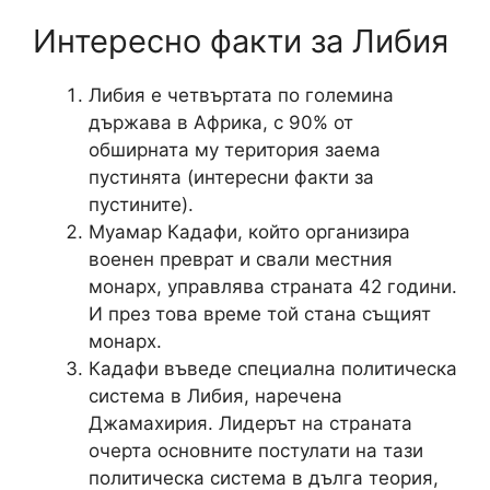
Интересно факти за Либия
Либия е четвъртата по големина
държава в Африка, с 90% от
обширната му територия заема
пустинята (интересни факти за
пустините).
Муамар Кадафи, който организира
военен преврат и свали местния
монарх, управлява страната 42 години.
И през това време той стана същият
монарх.
Кадафи въведе специална политическа
система в Либия, наречена
Джамахирия. Лидерът на страната
очерта основните постулати на тази
политическа система в дълга теория,