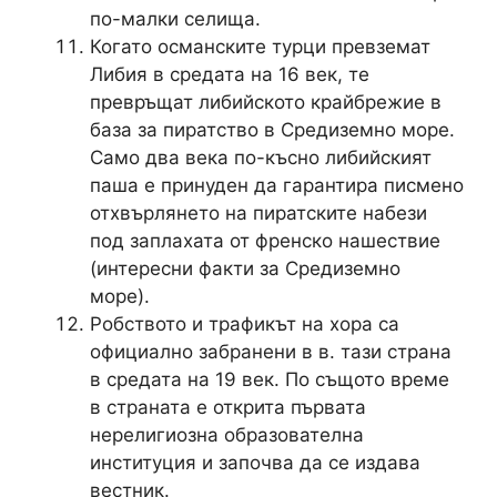
по-малки селища.
Когато османските турци превземат
Либия в средата на 16 век, те
превръщат либийското крайбрежие в
база за пиратство в Средиземно море.
Само два века по-късно либийският
паша е принуден да гарантира писмено
отхвърлянето на пиратските набези
под заплахата от френско нашествие
(интересни факти за Средиземно
море).
Робството и трафикът на хора са
официално забранени в в. тази страна
в средата на 19 век. По същото време
в страната е открита първата
нерелигиозна образователна
институция и започва да се издава
вестник.