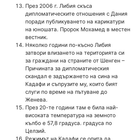
През 2006 г. Либия скъса
дипломатическите отношения с Дания
поради публикуването на карикатури
на юношата. Пророк Мохамед в местен
вестник.
Няколко години по-късно Либия
затвори влизането на територията си
за граждани на страните от Шенген –
Причината за дипломатическия
скандал е задържането на сина на
Кадафи и съпрузите му, които бият
слуги по време на пътуване до
Женева.
През 20-те години там е била най-
високата температура на земното
кълбо е 57,8 градуса. градуса по
Целзий.
Режимът на Кадафи се опита да