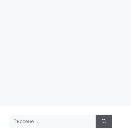
Търсене
за: