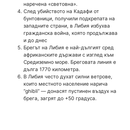
наречена «световна».
След убийството на Кадафи от
бунтовници, получили подкрепата на
западните страни, в Либия избухва
гражданска война, която продължава
и до днес
Брегът на Либия е най-дългият сред
африканските държави с изглед към
Средиземно море. Бреговата линия е
дълга 1770 километра.
В Либия често духат силни ветрове,
които местното население нарича
“ghibli” — донасят пустинен въздух на
брега, загрят до +50 градуса.