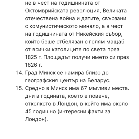
не в чест на годишнината от
Октомврийската революция, Великата
отечествена война и датите, свързани
с комунистическото минало, а в чест
на годишнината от Никейския събор,
който беше отбелязан с голям мащаб
от всички католиците по света през
1825 г. Площадът получи името си през
1826 г.
Град Минск се намира близо до
географския център на Беларус.
Средно в Минск има 67 мъгливи места.
дни в годината, което е повече,
отколкото в Лондон, в който има около
45 годишно (интересни факти за
Лондон).