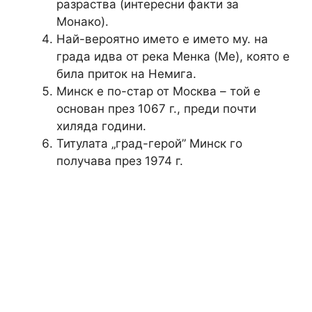
разраства (интересни факти за
Монако).
Най-вероятно името е името му. на
града идва от река Менка (Ме), която е
била приток на Немига.
Минск е по-стар от Москва – той е
основан през 1067 г., преди почти
хиляда години.
Титулата „град-герой” Минск го
получава през 1974 г.