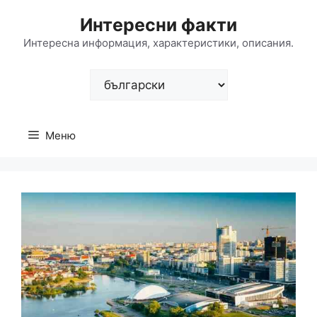
Към
Интересни факти
съдържанието
Интересна информация, характеристики, описания.
Изберете
език
Меню