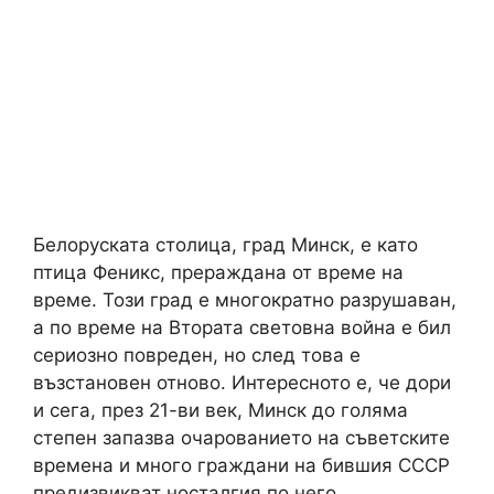
Белоруската столица, град Минск, е като
птица Феникс, прераждана от време на
време. Този град е многократно разрушаван,
а по време на Втората световна война е бил
сериозно повреден, но след това е
възстановен отново. Интересното е, че дори
и сега, през 21-ви век, Минск до голяма
степен запазва очарованието на съветските
времена и много граждани на бившия СССР
предизвикват носталгия по него.