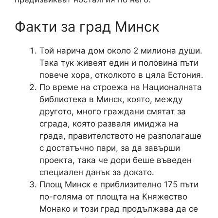
Факти за град Минск
Той нарича дом около 2 милиона души.
Така тук живеят един и половина пъти
повече хора, отколкото в цяла Естония.
По време на строежа на Националната
библиотека в Минск, която, между
другото, много граждани смятат за
сграда, която разваля имиджа на
града, правителството не разполагаше
с достатъчно пари, за да завърши
проекта, така че дори беше въведен
специален данък за докато.
Площ Минск е приблизително 175 пъти
по-голяма от площта на Княжество
Монако и този град продължава да се