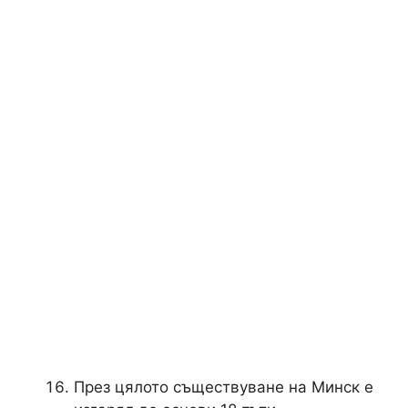
През цялото съществуване на Минск е