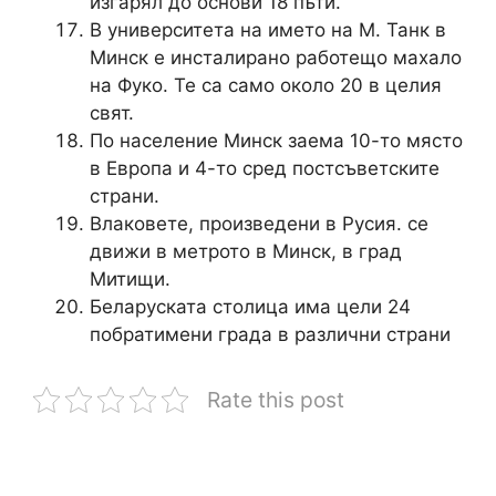
изгарял до основи 18 пъти.
В университета на името на М. Танк в
Минск е инсталирано работещо махало
на Фуко. Те са само около 20 в целия
свят.
По население Минск заема 10-то място
в Европа и 4-то сред постсъветските
страни.
Влаковете, произведени в Русия. се
движи в метрото в Минск, в град
Митищи.
Беларуската столица има цели 24
побратимени града в различни страни
Rate this post