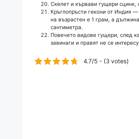
Скелет и кървави гущери сцинк, 
Кръглопръсти гекони от Индия —
на възрастен е 1 грам, а дължин
сантиметра.
Повечето видове гущери, след кат
завинаги и правят не се интерес
4.7/5 - (3 votes)