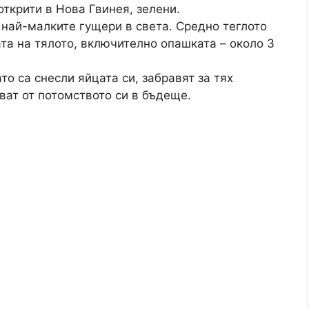
открити в Нова Гвинея, зелени.
 най-малките гущери в света. Средно теглото
ата на тялото, включително опашката – около 3
о са снесли яйцата си, забравят за тях
уват от потомството си в бъдеще.