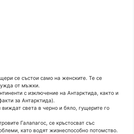
щери се състои само на женските. Те се
нужда от мъжки.
нтиненти с изключение на Антарктида, както и
факти за Антарктида).
виждат света в черно и бяло, гущерите го
ровите Галапагос, се кръстосват със
облеми, като водят жизнеспособно потомство.