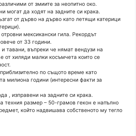
азличими от змиите за неопитно око.
ни могат да ходят на задните си крака.
ъзгат от дърво на дърво като летящи катерици
терици).
отровни мексикански гила. Рекордът
овече от 33 години.
и и тавани, въпреки че нямат вендузи на
ае от хиляди малки косъмчета които се
ост.
 приблизително по същото време като
та милиона години (интересни факти за
да , изправени на задните си крака.
а техния размер – 50-грамов гекон е напълно
редмет, който надвишава собственото му тегло