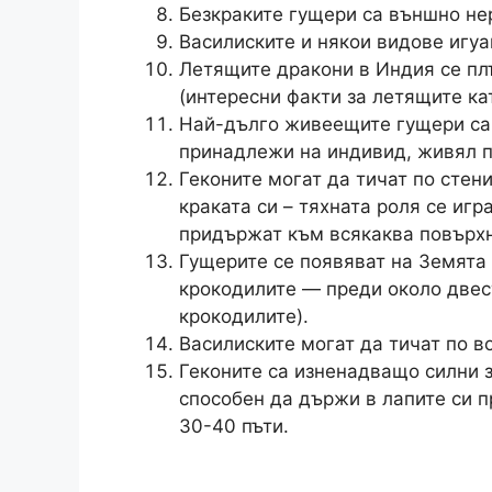
Безкраките гущери са външно нер
Василиските и някои видове игуа
Летящите дракони в Индия се пл
(интересни факти за летящите ка
Най-дълго живеещите гущери са 
принадлежи на индивид, живял п
Геконите могат да тичат по стен
краката си – тяхната роля се игр
придържат към всякаква повърхн
Гущерите се появяват на Земята
крокодилите — преди около двес
крокодилите).
Василиските могат да тичат по во
Геконите са изненадващо силни з
способен да държи в лапите си п
30-40 пъти.