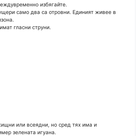
 междувременно избягайте.
ущери само два са отровни. Единият живее в
изона.
имат гласни струни.
ищни или всеядни, но сред тях има и
имер зелената игуана.