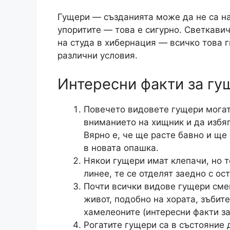
Гущери — създанията може да не са на
упоритите — това е сигурно. Светкавич
на студа в хибернация — всичко това 
различни условия.
Интересни факти за гу
Повечето видовете гущери могат 
вниманието на хищник и да избяг
Вярно е, че ще расте бавно и ще
в новата опашка.
Някои гущери имат клепачи, но т
линее, те се отделят заедно с ос
Почти всички видове гущери смен
живот, подобно на хората, зъбит
хамелеоните (интересни факти за
Рогатите гущери са в състояние д