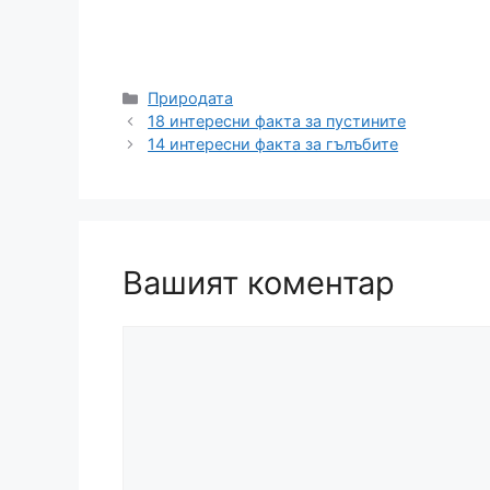
Категории
Природата
18 интересни факта за пустините
14 интересни факта за гълъбите
Вашият коментар
Коментар