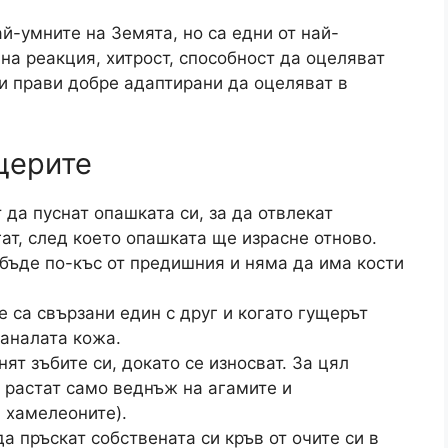
й-умните на Земята, но са едни от най-
на реакция, хитрост, способност да оцеляват
ги прави добре адаптирани да оцеляват в
щерите
да пуснат опашката си, за да отвлекат
ат, след което опашката ще израсне отново.
 бъде по-къс от предишния и няма да има кости
е са свързани един с друг и когато гущерът
таналата кожа.
ят зъбите си, докато се износват. За цял
е растат само веднъж на агамите и
 хамелеоните).
а пръскат собствената си кръв от очите си в