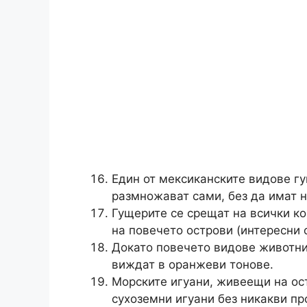
Един от мексиканските видове гу
размножават сами, без да имат 
Гущерите се срещат на всички ко
на повечето острови (интересни 
Докато повечето видове животни 
виждат в оранжеви тонове.
Морските игуани, живеещи на ост
сухоземни игуани без никакви пр