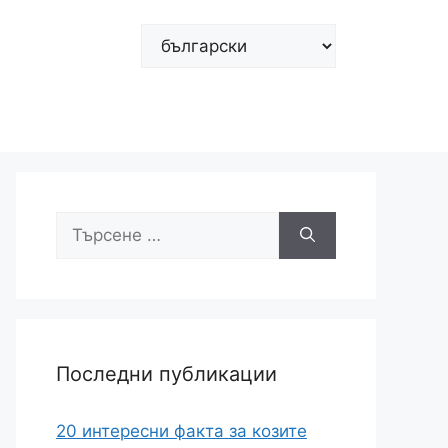
Изберете
език
Търсене
за:
Последни публикации
20 интересни факта за козите