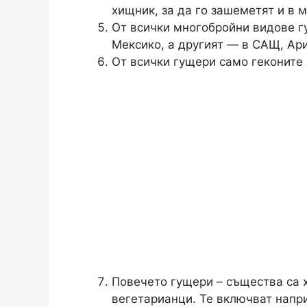
хищник, за да го зашеметят и в
От всички многобройни видове г
Мексико, а другият — в САЩ, Ар
От всички гущери само геконите 
Повечето гущери – същества са х
вегетарианци. Те включват напр