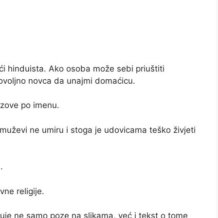
i hinduista. Ako osoba može sebi priuštiti
dovoljno novca da unajmi domaćicu.
 zove po imenu.
 muževi ne umiru i stoga je udovicama teško živjeti
.
ne religije.
jučuje ne samo poze na slikama, već i tekst o tome