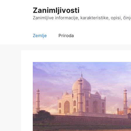
Preskoči
Zanimljivosti
na
sadržaj
Zanimljive informacije, karakteristike, opisi, čin
Zemlje
Priroda