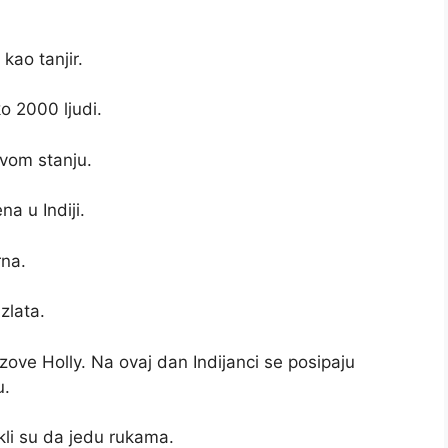
 kao tanjir.
ko 2000 ljudi.
ovom stanju.
na u Indiji.
rna.
zlata.
se zove Holly. Na ovaj dan Indijanci se posipaju
u.
ikli su da jedu rukama.