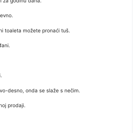
vi za godinu dana.
nevno.
zini toaleta možete pronaći tuš.
đani.
.
evo-desno, onda se slaže s nečim.
noj prodaji.