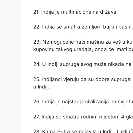
21. Indija je multinacionalna država.
22. Indija se smatra zemljom bajki i basni.
23. Nemoguće je naći mašinu za veš u kuć
kupovinu takvog uređaja, onda će imati 
24. U Indiji supruga svog muža nikada ne
25. Indijanci vjeruju da su dobre supruge’
u Indiji.
26. Indija je najstarija civilizacija na svijetu
27. Indija se smatra rodnim mjestom 4 glav
28. Kama Sutra se pojavila u Indiji. I ukl