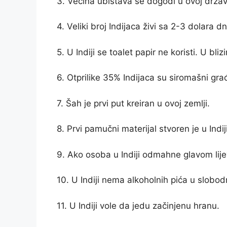
3. Većina ubistava se dogodi u ovoj drža
4. Veliki broj Indijaca živi sa 2-3 dolara d
5. U Indiji se toalet papir ne koristi. U bli
6. Otprilike 35% Indijaca su siromašni gra
7. Šah je prvi put kreiran u ovoj zemlji.
8. Prvi pamučni materijal stvoren je u Indiji
9. Ako osoba u Indiji odmahne glavom lij
10. U Indiji nema alkoholnih pića u slobod
11. U Indiji vole da jedu začinjenu hranu.