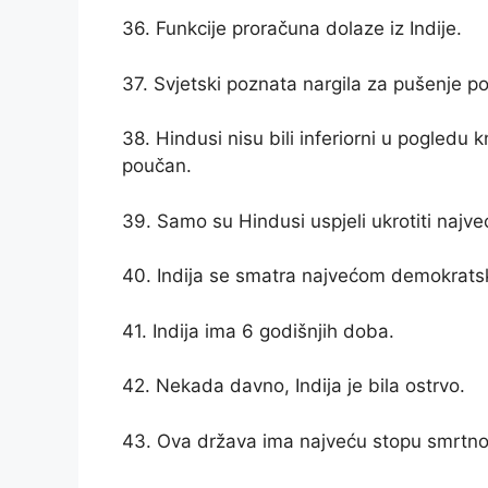
36. Funkcije proračuna dolaze iz Indije.
37. Svjetski poznata nargila za pušenje poja
38. Hindusi nisu bili inferiorni u pogledu kn
poučan.
39. Samo su Hindusi uspjeli ukrotiti najveć
40. Indija se smatra najvećom demokrats
41. Indija ima 6 godišnjih doba.
42. Nekada davno, Indija je bila ostrvo.
43. Ova država ima najveću stopu smrtnos