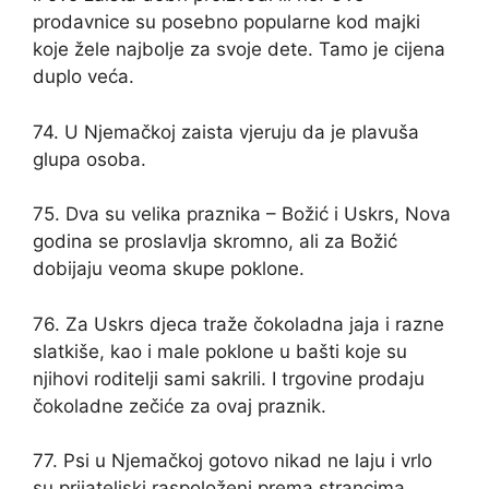
prodavnice su posebno popularne kod majki
koje žele najbolje za svoje dete. Tamo je cijena
duplo veća.
74. U Njemačkoj zaista vjeruju da je plavuša
glupa osoba.
75. Dva su velika praznika – Božić i Uskrs, Nova
godina se proslavlja skromno, ali za Božić
dobijaju veoma skupe poklone.
76. Za Uskrs djeca traže čokoladna jaja i razne
slatkiše, kao i male poklone u bašti koje su
njihovi roditelji sami sakrili. I trgovine prodaju
čokoladne zečiće za ovaj praznik.
77. Psi u Njemačkoj gotovo nikad ne laju i vrlo
su prijateljski raspoloženi prema strancima.