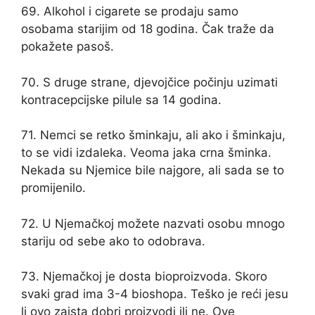
69. Alkohol i cigarete se prodaju samo
osobama starijim od 18 godina. Čak traže da
pokažete pasoš.
70. S druge strane, djevojčice počinju uzimati
kontracepcijske pilule sa 14 godina.
71. Nemci se retko šminkaju, ali ako i šminkaju,
to se vidi izdaleka. Veoma jaka crna šminka.
Nekada su Njemice bile najgore, ali sada se to
promijenilo.
72. U Njemačkoj možete nazvati osobu mnogo
stariju od sebe ako to odobrava.
73. Njemačkoj je dosta bioproizvoda. Skoro
svaki grad ima 3-4 bioshopa. Teško je reći jesu
li ovo zaista dobri proizvodi ili ne. Ove