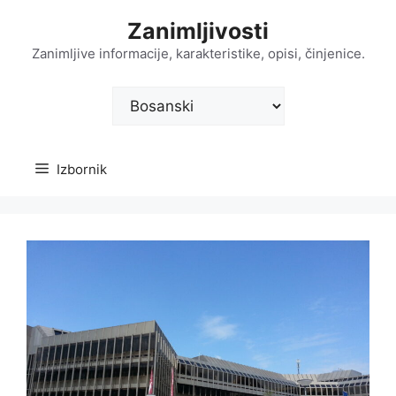
Preskoči
Zanimljivosti
na
sadržaj
Zanimljive informacije, karakteristike, opisi, činjenice.
Odaberite
jezik
Izbornik