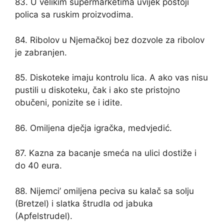
83. U velikim supermarketima uvijek postoji
polica sa ruskim proizvodima.
84. Ribolov u Njemačkoj bez dozvole za ribolov
je zabranjen.
85. Diskoteke imaju kontrolu lica. A ako vas nisu
pustili u diskoteku, čak i ako ste pristojno
obučeni, ponizite se i idite.
86. Omiljena dječja igračka, medvjedić.
87. Kazna za bacanje smeća na ulici dostiže i
do 40 eura.
88. Nijemci’ omiljena peciva su kalač sa solju
(Bretzel) i slatka štrudla od jabuka
(Apfelstrudel).