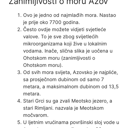
Zanimljivosti o moru ​​Azov
Ovo je jedno od najmlađih mora. Nastao
je prije oko 7700 godina.
Često ovdje možete vidjeti svjetleće
valove. To je sve zbog svijetlećih
mikroorganizama koji žive u lokalnim
vodama. Inače, slična slika je uočena u
Ohotskom moru (zanimljivosti o
Ohotskom moru).
Od svih mora svijeta, Azovsko je najpliće,
sa prosječnom dubinom od samo 7
metara, a maksimalnom dubinom od 13,5
metara.
Stari Grci su ga zvali Meotsko jezero, a
stari Rimljani. nazvala je Meotskom
močvarom.
U ljetnim vrućinama površinski sloj vode u