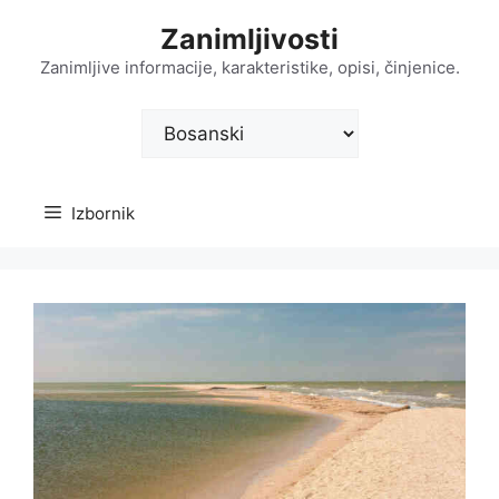
Preskoči
Zanimljivosti
na
sadržaj
Zanimljive informacije, karakteristike, opisi, činjenice.
Odaberite
jezik
Izbornik