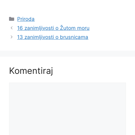
Kategorije
Priroda
16 zanimljivosti o Žutom moru
13 zanimljivosti o brusnicama
Komentiraj
Komentar