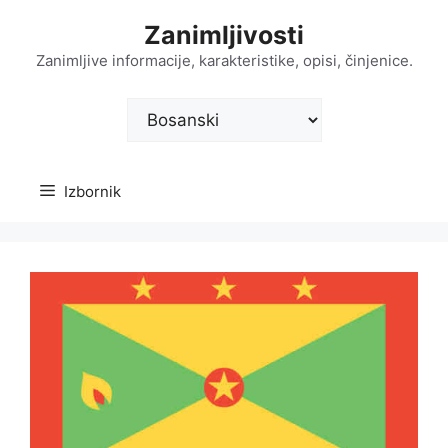
Preskoči
Zanimljivosti
na
sadržaj
Zanimljive informacije, karakteristike, opisi, činjenice.
Odaberite
jezik
Izbornik