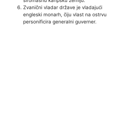
siromašnu karipsku zemlju.
Zvanični vladar države je vladajući
engleski monarh, čiju vlast na ostrvu
personificira generalni guverner.