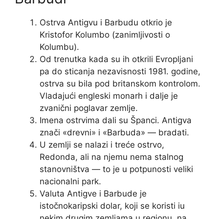
Ostrva Antigvu i Barbudu otkrio je
Kristofor Kolumbo (zanimljivosti o
Kolumbu).
Od trenutka kada su ih otkrili Evropljani
pa do sticanja nezavisnosti 1981. godine,
ostrva su bila pod britanskom kontrolom.
Vladajući engleski monarh i dalje je
zvanični poglavar zemlje.
Imena ostrvima dali su Španci. Antigva
znači «drevni» i «Barbuda» — bradati.
U zemlji se nalazi i treće ostrvo,
Redonda, ali na njemu nema stalnog
stanovništva — to je u potpunosti veliki
nacionalni park.
Valuta Antigve i Barbude je
istočnokaripski dolar, koji se koristi iu
nekim drugim zemljama u regionu, na