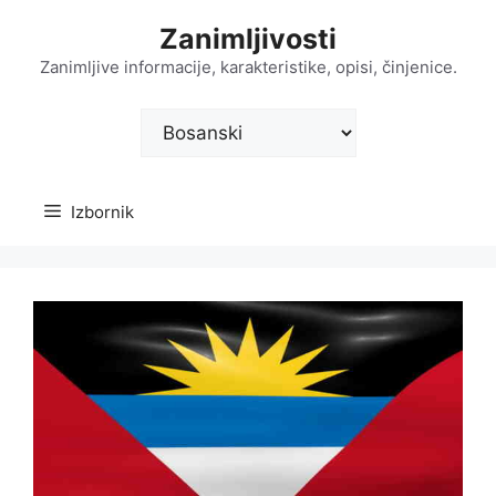
Preskoči
Zanimljivosti
na
sadržaj
Zanimljive informacije, karakteristike, opisi, činjenice.
Odaberite
jezik
Izbornik