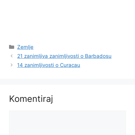
Kategorije
Zemlje
21 zanimljiva zanimljivosti o Barbadosu
14 zanimljivosti o Curacau
Komentiraj
Komentar