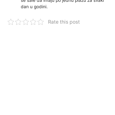
se šale da imaju po jednu plažu za svaki
dan u godini.
Rate this post