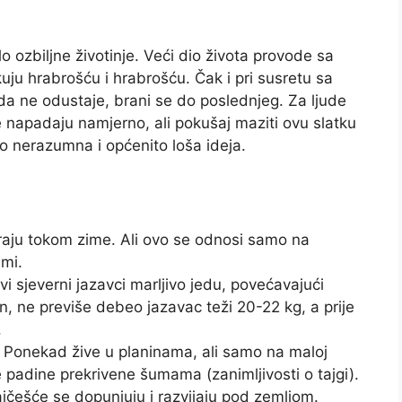
lo ozbiljne životinje. Veći dio života provode sa
ju hrabrošću i hrabrošću. Čak i pri susretu sa
da ne odustaje, brani se do poslednjeg. Za ljude
 napadaju namjerno, ali pokušaj maziti ovu slatku
vrlo nerazumna i općenito loša ideja.
raju tokom zime. Ali ovo se odnosi samo na
imi.
i sjeverni jazavci marljivo jedu, povećavajući
n, ne previše debeo jazavac teži 20-22 kg, a prije
.
. Ponekad žive u planinama, ali samo na maloj
e padine prekrivene šumama (zanimljivosti o tajgi).
ajčešće se dopunjuju i razvijaju pod zemljom.