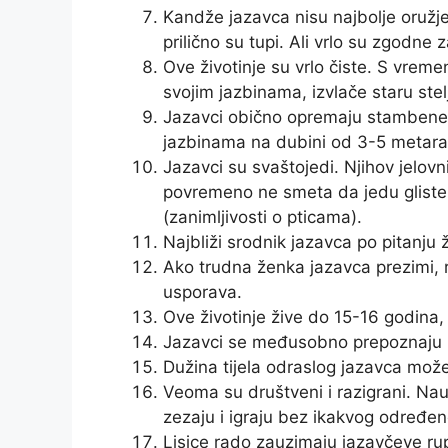
Kandže jazavca nisu najbolje oružje
prilično su tupi. Ali vrlo su zgodne 
Ove životinje su vrlo čiste. S vrem
svojim jazbinama, izvlače staru stelj
Jazavci obično opremaju stambene 
jazbinama na dubini od 3-5 metara
Jazavci su svaštojedi. Njihov jelovni
povremeno ne smeta da jedu gliste, 
(zanimljivosti o pticama).
Najbliži srodnik jazavca po pitanju ž
Ako trudna ženka jazavca prezimi, 
usporava.
Ove životinje žive do 15-16 godina, a
Jazavci se međusobno prepoznaju po
Dužina tijela odraslog jazavca može
Veoma su društveni i razigrani. Nauč
zezaju i igraju bez ikakvog određen
Lisice rado zauzimaju jazavčeve ru