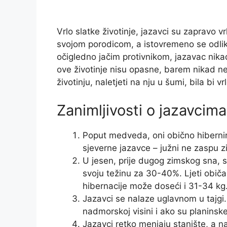
Vrlo slatke životinje, jazavci su zapravo vr
svojom porodicom, a istovremeno se odliku
očigledno jačim protivnikom, jazavac nika
ove životinje nisu opasne, barem nikad ne
životinju, naletjeti na nju u šumi, bila bi 
Zanimljivosti o jazavcima
Poput medveda, oni obično hiberni
sjeverne jazavce – južni ne zaspu z
U jesen, prije dugog zimskog sna, sv
svoju težinu za 30-40%. Ljeti običa
hibernacije može doseći i 31-34 kg
Jazavci se nalaze uglavnom u tajgi
nadmorskoj visini i ako su planinsk
Jazavci retko menjaju stanište, a n