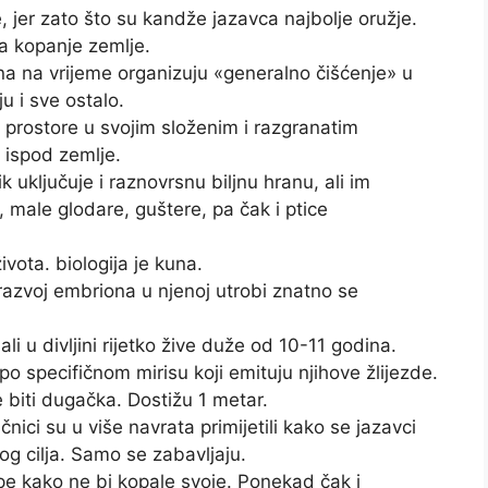
, jer zato što su kandže jazavca najbolje oružje.
za kopanje zemlje.
ena na vrijeme organizuju «generalno čišćenje» u
u i sve ostalo.
prostore u svojim složenim i razgranatim
 ispod zemlje.
k uključuje i raznovrsnu biljnu hranu, ali im
male glodare, guštere, pa čak i ptice
ivota. biologija je kuna.
razvoj embriona u njenoj utrobi znatno se
li u divljini rijetko žive duže od 10-11 godina.
 specifičnom mirisu koji emituju njihove žlijezde.
 biti dugačka. Dostižu 1 metar.
nici su u više navrata primijetili kako se jazavci
og cilja. Samo se zabavljaju.
pe kako ne bi kopale svoje. Ponekad čak i