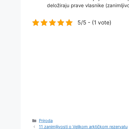
deložiraju prave vlasnike (zanimljivo
5/5 - (1 vote)
Kategorije
Priroda
11 zanimljivosti o Velikom arktičkom rezervatu