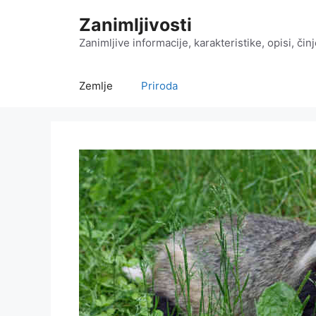
Preskoči
Zanimljivosti
na
sadržaj
Zanimljive informacije, karakteristike, opisi, čin
Zemlje
Priroda