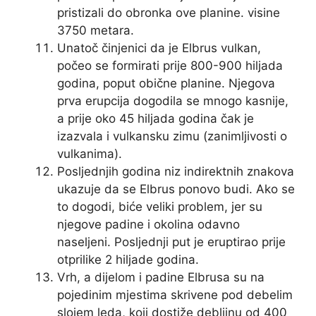
pristizali do obronka ove planine. visine
3750 metara.
Unatoč činjenici da je Elbrus vulkan,
počeo se formirati prije 800-900 hiljada
godina, poput obične planine. Njegova
prva erupcija dogodila se mnogo kasnije,
a prije oko 45 hiljada godina čak je
izazvala i vulkansku zimu (zanimljivosti o
vulkanima).
Posljednjih godina niz indirektnih znakova
ukazuje da se Elbrus ponovo budi. Ako se
to dogodi, biće veliki problem, jer su
njegove padine i okolina odavno
naseljeni. Posljednji put je eruptirao prije
otprilike 2 hiljade godina.
Vrh, a dijelom i padine Elbrusa su na
pojedinim mjestima skrivene pod debelim
slojem leda, koji dostiže debljinu od 400