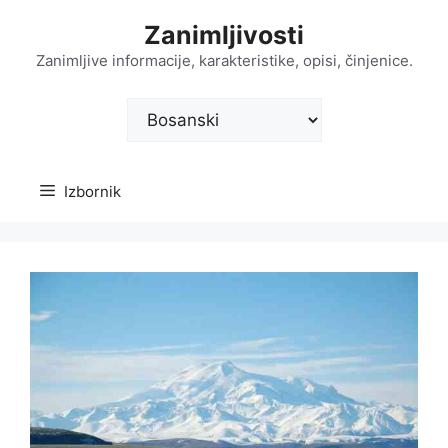
Preskoči
Zanimljivosti
na
sadržaj
Zanimljive informacije, karakteristike, opisi, činjenice.
Odaberite
jezik
Izbornik