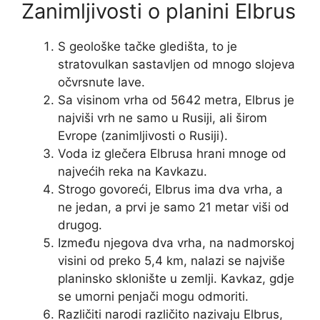
Zanimljivosti o planini Elbrus
S geološke tačke gledišta, to je
stratovulkan sastavljen od mnogo slojeva
očvrsnute lave.
Sa visinom vrha od 5642 metra, Elbrus je
najviši vrh ne samo u Rusiji, ali širom
Evrope (zanimljivosti o Rusiji).
Voda iz glečera Elbrusa hrani mnoge od
najvećih reka na Kavkazu.
Strogo govoreći, Elbrus ima dva vrha, a
ne jedan, a prvi je samo 21 metar viši od
drugog.
Između njegova dva vrha, na nadmorskoj
visini od preko 5,4 km, nalazi se najviše
planinsko sklonište u zemlji. Kavkaz, gdje
se umorni penjači mogu odmoriti.
Različiti narodi različito nazivaju Elbrus,