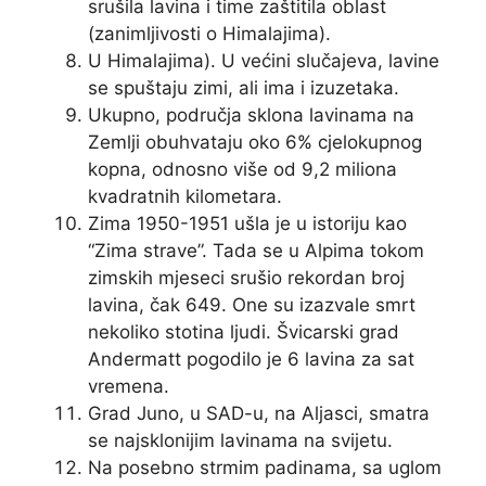
srušila lavina i time zaštitila oblast
(zanimljivosti o Himalajima).
U Himalajima). U većini slučajeva, lavine
se spuštaju zimi, ali ima i izuzetaka.
Ukupno, područja sklona lavinama na
Zemlji obuhvataju oko 6% cjelokupnog
kopna, odnosno više od 9,2 miliona
kvadratnih kilometara.
Zima 1950-1951 ušla je u istoriju kao
“Zima strave”. Tada se u Alpima tokom
zimskih mjeseci srušio rekordan broj
lavina, čak 649. One su izazvale smrt
nekoliko stotina ljudi. Švicarski grad
Andermatt pogodilo je 6 lavina za sat
vremena.
Grad Juno, u SAD-u, na Aljasci, smatra
se najsklonijim lavinama na svijetu.
Na posebno strmim padinama, sa uglom