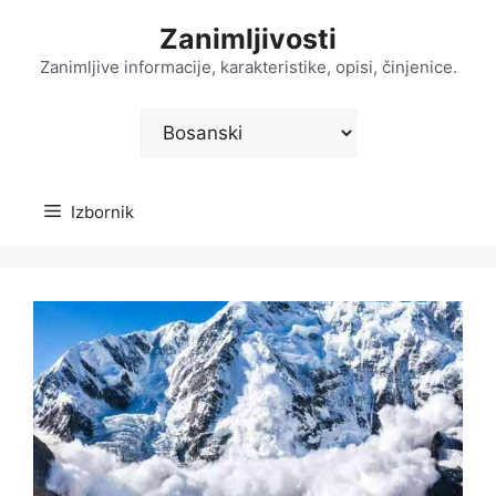
Preskoči
Zanimljivosti
na
sadržaj
Zanimljive informacije, karakteristike, opisi, činjenice.
Odaberite
jezik
Izbornik