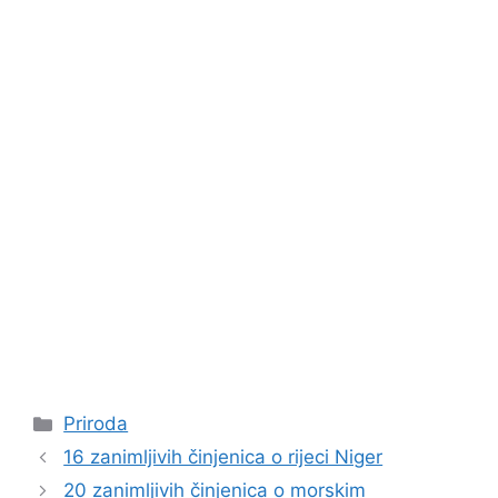
Kategorije
Priroda
16 zanimljivih činjenica o rijeci Niger
20 zanimljivih činjenica o morskim