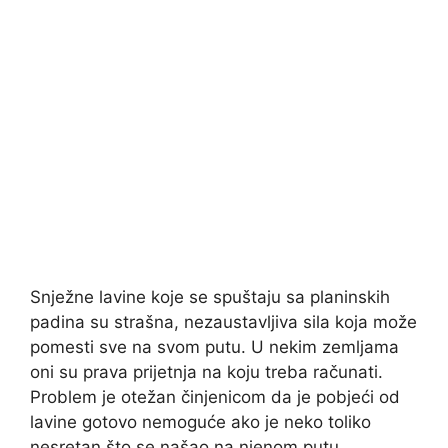
Snježne lavine koje se spuštaju sa planinskih
padina su strašna, nezaustavljiva sila koja može
pomesti sve na svom putu. U nekim zemljama
oni su prava prijetnja na koju treba računati.
Problem je otežan činjenicom da je pobjeći od
lavine gotovo nemoguće ako je neko toliko
nesretan što se našao na njenom putu.