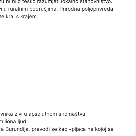
u bi bilo teško razumjeti lokalno stanovništvo.
 u ruralnim područjima. Prirodna poljoprivreda
 kraj s krajem.
ovnika živi u apsolutnom siromaštvu.
iliona ljudi.
 Burundija, prevodi se kao «pijaca na kojoj se