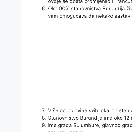
ovdje se dosta promijenilo i Francuz
Oko 90% stanovništva Burundija živi
vam omogućava da nekako sastavite
Više od polovine svih lokalnih stan
Stanovništvo Burundija ima oko 12 m
Ime grada Bujumbure, glavnog grada