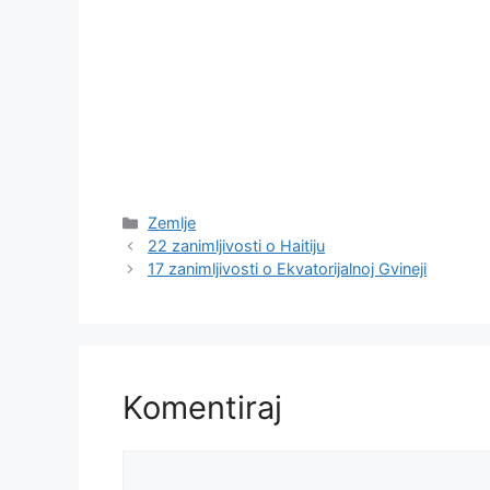
Kategorije
Zemlje
22 zanimljivosti o Haitiju
17 zanimljivosti o Ekvatorijalnoj Gvineji
Komentiraj
Komentar