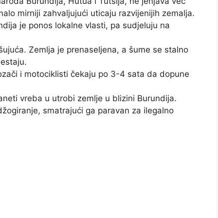
aroda Burundija, Hutua i Tutsija, ne jenjava već
o mirniji zahvaljujući uticaju razvijenijih zemalja.
dija je ponos lokalne vlasti, pa sudjeluju na
šujuća. Zemlja je prenaseljena, a šume se stalno
estaju.
ači i motociklisti čekaju po 3-4 sata da dopune
aneti vreba u utrobi zemlje u blizini Burundija.
 džogiranje, smatrajući ga paravan za ilegalno