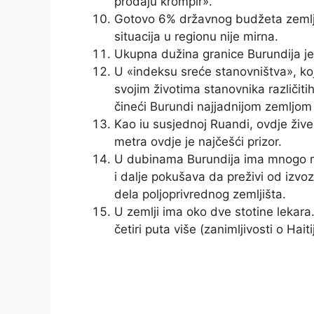
prodaju krompir».
Gotovo 6% državnog budžeta zemlje 
situacija u regionu nije mirna.
Ukupna dužina granice Burundija j
U «indeksu sreće stanovništva», ko
svojim životima stanovnika različit
čineći Burundi najjadnijom zemljom
Kao iu susjednoj Ruandi, ovdje žive T
metra ovdje je najčešći prizor.
U dubinama Burundija ima mnogo mine
i dalje pokušava da preživi od izvoz
dela poljoprivrednog zemljišta.
U zemlji ima oko dve stotine lekara
četiri puta više (zanimljivosti o Haiti