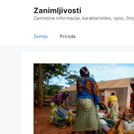
Preskoči
Zanimljivosti
na
sadržaj
Zanimljive informacije, karakteristike, opisi, čin
Zemlje
Priroda