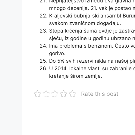
Neprijateljstvo između dva glavna n
mnogo decenija. 21. vek je postao mal
Kraljevski bubnjarski ansambl Burun
svakom zvaničnom događaju.
Stopa krčenja šuma ovdje je zastra
sječu, iz godine u godinu ubrzano n
Ima problema s benzinom. Često voz
gorivo.
Do 5% svih rezervi nikla na našoj pl
U 2014. lokalne vlasti su zabranile
kretanje širom zemlje.
Rate this post