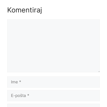
Komentiraj
Komentar
Ime
E-
pošta
Web-