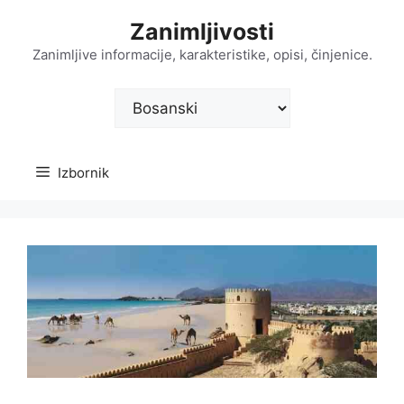
Preskoči
Zanimljivosti
na
sadržaj
Zanimljive informacije, karakteristike, opisi, činjenice.
Odaberite
jezik
Izbornik