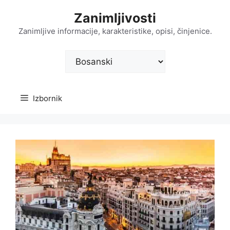
Preskoči
Zanimljivosti
na
sadržaj
Zanimljive informacije, karakteristike, opisi, činjenice.
Odaberite
jezik
Izbornik