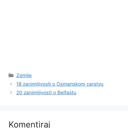
Kategorije
Zemlje
18 zanimljivosti o Osmanskom carstvu
20 zanimljivosti o Belfastu
Komentiraj