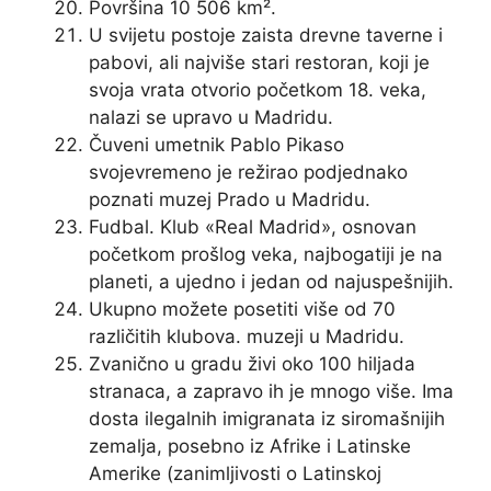
Površina 10 506 km².
U svijetu postoje zaista drevne taverne i
pabovi, ali najviše stari restoran, koji je
svoja vrata otvorio početkom 18. veka,
nalazi se upravo u Madridu.
Čuveni umetnik Pablo Pikaso
svojevremeno je režirao podjednako
poznati muzej Prado u Madridu.
Fudbal. Klub «Real Madrid», osnovan
početkom prošlog veka, najbogatiji je na
planeti, a ujedno i jedan od najuspešnijih.
Ukupno možete posetiti više od 70
različitih klubova. muzeji u Madridu.
Zvanično u gradu živi oko 100 hiljada
stranaca, a zapravo ih je mnogo više. Ima
dosta ilegalnih imigranata iz siromašnijih
zemalja, posebno iz Afrike i Latinske
Amerike (zanimljivosti o Latinskoj