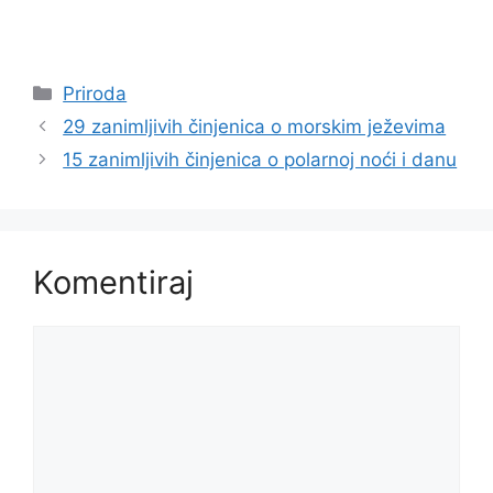
Kategorije
Priroda
29 zanimljivih činjenica o morskim ježevima
15 zanimljivih činjenica o polarnoj noći i danu
Komentiraj
Komentar