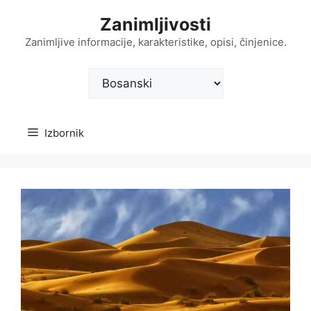
Preskoči
Zanimljivosti
na
sadržaj
Zanimljive informacije, karakteristike, opisi, činjenice.
Odaberite
jezik
Izbornik