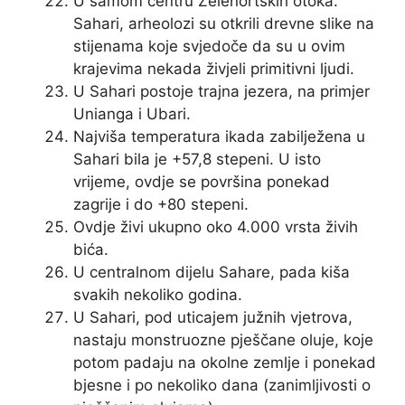
U samom centru Zelenortskih otoka.
Sahari, arheolozi su otkrili drevne slike na
stijenama koje svjedoče da su u ovim
krajevima nekada živjeli primitivni ljudi.
U Sahari postoje trajna jezera, na primjer
Unianga i Ubari.
Najviša temperatura ikada zabilježena u
Sahari bila je +57,8 stepeni. U isto
vrijeme, ovdje se površina ponekad
zagrije i do +80 stepeni.
Ovdje živi ukupno oko 4.000 vrsta živih
bića.
U centralnom dijelu Sahare, pada kiša
svakih nekoliko godina.
U Sahari, pod uticajem južnih vjetrova,
nastaju monstruozne pješčane oluje, koje
potom padaju na okolne zemlje i ponekad
bjesne i po nekoliko dana (zanimljivosti o