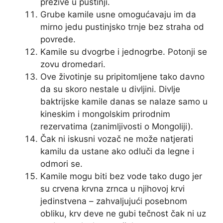
prežive u pustinji.
Grube kamile usne omogućavaju im da
mirno jedu pustinjsko trnje bez straha od
povrede.
Kamile su dvogrbe i jednogrbe. Potonji se
zovu dromedari.
Ove životinje su pripitomljene tako davno
da su skoro nestale u divljini. Divlje
baktrijske kamile danas se nalaze samo u
kineskim i mongolskim prirodnim
rezervatima (zanimljivosti o Mongoliji).
Čak ni iskusni vozač ne može natjerati
kamilu da ustane ako odluči da legne i
odmori se.
Kamile mogu biti bez vode tako dugo jer
su crvena krvna zrnca u njihovoj krvi
jedinstvena – zahvaljujući posebnom
obliku, krv deve ne gubi tečnost čak ni uz