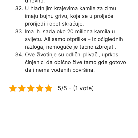
dnevno.
U hladnijim krajevima kamile za zimu
imaju bujnu grivu, koja se u proljeće
prorijedi i opet skraćuje.
Ima ih. sada oko 20 miliona kamila u
svijetu. Ali samo otprilike – iz očiglednih
razloga, nemoguće je tačno izbrojati.
Ove životinje su odlični plivači, uprkos
činjenici da obično žive tamo gde gotovo
da i nema vodenih površina.
5/5 - (1 vote)