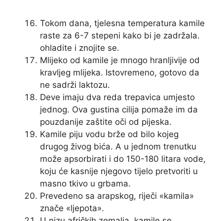
Tokom dana, tjelesna temperatura kamile
raste za 6-7 stepeni kako bi je zadržala.
ohladite i znojite se.
Mlijeko od kamile je mnogo hranljivije od
kravljeg mlijeka. Istovremeno, gotovo da
ne sadrži laktozu.
Deve imaju dva reda trepavica umjesto
jednog. Ova gustina cilija pomaže im da
pouzdanije zaštite oči od pijeska.
Kamile piju vodu brže od bilo kojeg
drugog živog bića. A u jednom trenutku
može apsorbirati i do 150-180 litara vode,
koju će kasnije njegovo tijelo pretvoriti u
masno tkivo u grbama.
Prevedeno sa arapskog, riječi «kamila»
znače «ljepota».
U nizu afričkih zemalja, kamile se