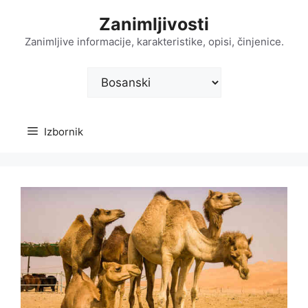
Preskoči
Zanimljivosti
na
sadržaj
Zanimljive informacije, karakteristike, opisi, činjenice.
Odaberite
jezik
Izbornik