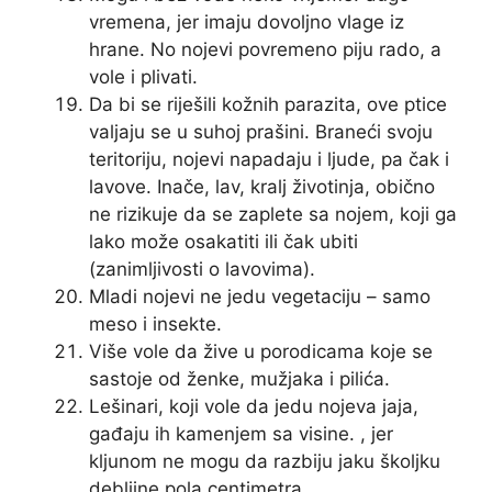
vremena, jer imaju dovoljno vlage iz
hrane. No nojevi povremeno piju rado, a
vole i plivati.
Da bi se riješili kožnih parazita, ove ptice
valjaju se u suhoj prašini. Braneći svoju
teritoriju, nojevi napadaju i ljude, pa čak i
lavove. Inače, lav, kralj životinja, obično
ne rizikuje da se zaplete sa nojem, koji ga
lako može osakatiti ili čak ubiti
(zanimljivosti o lavovima).
Mladi nojevi ne jedu vegetaciju – samo
meso i insekte.
Više vole da žive u porodicama koje se
sastoje od ženke, mužjaka i pilića.
Lešinari, koji vole da jedu nojeva jaja,
gađaju ih kamenjem sa visine. , jer
kljunom ne mogu da razbiju jaku školjku
debljine pola centimetra.