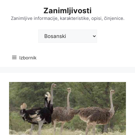
Preskoči
Zanimljivosti
na
sadržaj
Zanimljive informacije, karakteristike, opisi, činjenice.
Odaberite
jezik
Izbornik