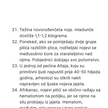
Težina novorođenčeta noja. mladunče
dostiže 1,1-1,2 kilograma.
Ponekad, ako se pomiješaju dvije grupe
pilića različitih ptica, roditeljski nojevi se
međusobno bore za starateljstvo nad
njima. Pobjednici dobijaju svo potomstvo.
U jednoj od pećina Altaja, koju su
primitivni ljudi napustili prije 40-50 hiljada
godina, arheolozi su otkrili nakit
napravljen od ljuske nojeva jajeta.
Afrikanac. nojevi pilići se obično rađaju sa
hematomom na potiljku, jer se njime na
silu probijaju iz jajeta. Hematom,
međutim, nije opasan i brzo prolazi.