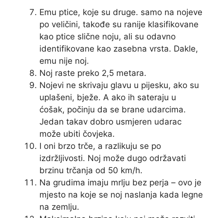
Emu ptice, koje su druge. samo na nojeve
po veličini, takođe su ranije klasifikovane
kao ptice slične noju, ali su odavno
identifikovane kao zasebna vrsta. Dakle,
emu nije noj.
Noj raste preko 2,5 metara.
Nojevi ne skrivaju glavu u pijesku, ako su
uplašeni, bježe. A ako ih sateraju u
ćošak, počinju da se brane udarcima.
Jedan takav dobro usmjeren udarac
može ubiti čovjeka.
I oni brzo trče, a razlikuju se po
izdržljivosti. Noj može dugo održavati
brzinu trčanja od 50 km/h.
Na grudima imaju mrlju bez perja – ovo je
mjesto na koje se noj naslanja kada legne
na zemlju.