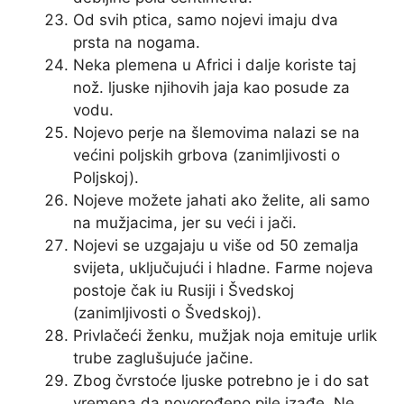
Od svih ptica, samo nojevi imaju dva
prsta na nogama.
Neka plemena u Africi i dalje koriste taj
nož. ljuske njihovih jaja kao posude za
vodu.
Nojevo perje na šlemovima nalazi se na
većini poljskih grbova (zanimljivosti o
Poljskoj).
Nojeve možete jahati ako želite, ali samo
na mužjacima, jer su veći i jači.
Nojevi se uzgajaju u više od 50 zemalja
svijeta, uključujući i hladne. Farme nojeva
postoje čak iu Rusiji i Švedskoj
(zanimljivosti o Švedskoj).
Privlačeći ženku, mužjak noja emituje urlik
trube zaglušujuće jačine.
Zbog čvrstoće ljuske potrebno je i do sat
vremena da novorođeno pile izađe. Ne