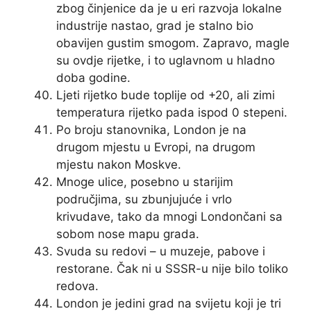
zbog činjenice da je u eri razvoja lokalne
industrije nastao, grad je stalno bio
obavijen gustim smogom. Zapravo, magle
su ovdje rijetke, i to uglavnom u hladno
doba godine.
Ljeti rijetko bude toplije od +20, ali zimi
temperatura rijetko pada ispod 0 stepeni.
Po broju stanovnika, London je na
drugom mjestu u Evropi, na drugom
mjestu nakon Moskve.
Mnoge ulice, posebno u starijim
područjima, su zbunjujuće i vrlo
krivudave, tako da mnogi Londončani sa
sobom nose mapu grada.
Svuda su redovi – u muzeje, pabove i
restorane. Čak ni u SSSR-u nije bilo toliko
redova.
London je jedini grad na svijetu koji je tri