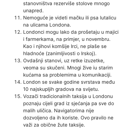
stanovništva rezerviše stolove mnogo
unapred.
Nemoguće je videti mačku ili psa lutalicu
na ulicama Londona.
Londonci mogu lako da prošetaju u majici
i farmerkama, na primjer, u novembru.
Kao i njihovi komšije Irci, ne plaše se
hladnoće (zanimljivosti o Irskoj).
Ovdašnji stanovi, uz retke izuzetke,
veoma su skučeni. Mnogi žive iu starim
kućama sa problemima u komunikaciji.
London se svake godine svrstava među
10 najskupljih gradova na svijetu.
Vozači tradicionalnih taksija u Londonu
poznaju cijeli grad iz sjećanja pa sve do
malih uličica. Navigatorima nije
dozvoljeno da ih koriste. Ovo pravilo ne
važi za obične žute taksije.