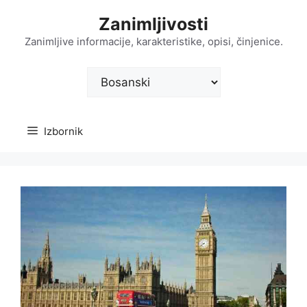
Preskoči
Zanimljivosti
na
sadržaj
Zanimljive informacije, karakteristike, opisi, činjenice.
Odaberite
jezik
Izbornik