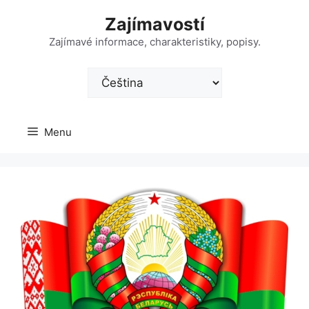
Přeskočit
Zajímavostí
na
obsah
Zajímavé informace, charakteristiky, popisy.
Zvolte
jazyk
Menu