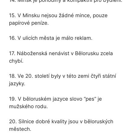
14. Minsk je pohodlný a kompaktní pro bydlení.
15. V Minsku nejsou žádné mince, pouze
papírové peníze.
16. V ulicích města je málo reklam.
17. Náboženská nenávist v Bělorusku zcela
chybí.
18. Ve 20. století byly v této zemi čtyři státní
jazyky.
19. V běloruském jazyce slovo “pes” je
mužského rodu.
20. Silnice dobré kvality jsou v běloruských
městech.