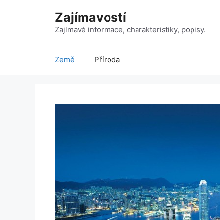
Přeskočit
Zajímavostí
na
obsah
Zajímavé informace, charakteristiky, popisy.
Země
Příroda