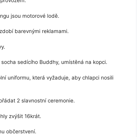
 provozem.
gu jsou motorové lodě.
 zdobí barevnými reklamami.
vy.
á socha sedícího Buddhy, umístěná na kopci.
lní uniformu, která vyžaduje, aby chlapci nosili
řádat 2 slavnostní ceremonie.
ly zvýšit 16krát.
u občerstvení.