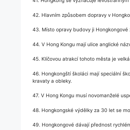
41. Hongkong se vyznačuje levostranným
42. Hlavním způsobem dopravy v Hongkon
43. Místo opravy budovy ji Hongkongové
44. V Hong Kongu mají ulice anglické náz
45. Klíčovou atrakcí tohoto města je velk
46. Hongkongští školáci mají speciální ško
kravaty a obleky.
47. V Hong Kongu musí novomanželé uspo
48. Hongkongské výdělky za 30 let se moh
49. Hongkongové dávají přednost rychlém