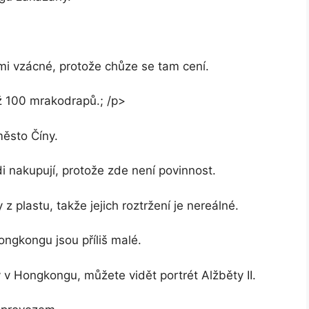
mi vzácné, protože chůze se tam cení.
ž 100 mrakodrapů.; /p>
ěsto Číny.
ádi nakupují, protože zde není povinnost.
plastu, takže jejich roztržení je nereálné.
ngkongu jsou příliš malé.
 v Hongkongu, můžete vidět portrét Alžběty II.