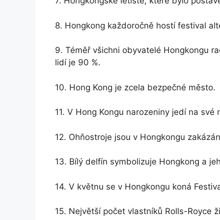
7. Hongkongské letiště, které bylo postav
8. Hongkong každoročně hostí festival alt
9. Téměř všichni obyvatelé Hongkongu rad
lidí je 90 %.
10. Hong Kong je zcela bezpečné město.
11. V Hong Kongu narozeniny jedí na své n
12. Ohňostroje jsou v Hongkongu zakázán
13. Bílý delfín symbolizuje Hongkong a jeh
14. V květnu se v Hongkongu koná Festiva
15. Největší počet vlastníků Rolls-Royce 