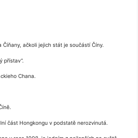
íňany, ačkoli jejich stát je součástí Číny.
 přístav”.
ackieho Chana.
Číně.
riální část Hongkongu v podstatě nerozvinutá.