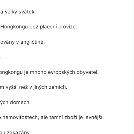
a velký svátek.
 Hongkongu bez placení provize.
vány v angličtině.
.
 Hongkongu je mnoho evropských obyvatel.
 vyšší než v jiných zemích.
jných domech.
emovitostech, ale tamní zboží je levnější.
ngu zakázány.