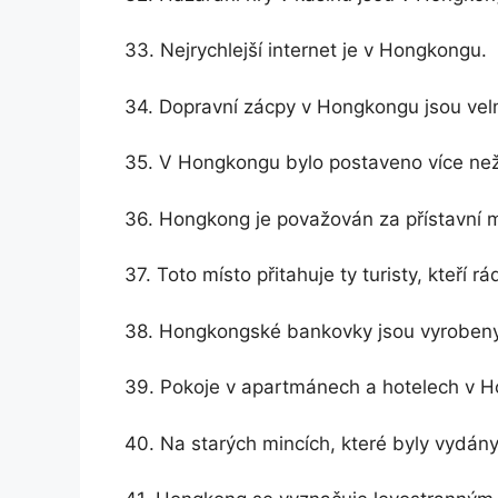
33. Nejrychlejší internet je v Hongkongu.
34. Dopravní zácpy v Hongkongu jsou vel
35. V Hongkongu bylo postaveno více ne
36. Hongkong je považován za přístavní m
37. Toto místo přitahuje ty turisty, kteří r
38. Hongkongské bankovky jsou vyrobeny z 
39. Pokoje v apartmánech a hotelech v Ho
40. Na starých mincích, které byly vydány