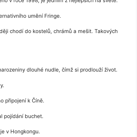
eno v roce 1998, je jedním z nejlepších na světě.
ernativního umění Fringe.
ěji chodí do kostelů, chrámů a mešit. Takových
arozeniny dlouhé nudle, čímž si prodlouží život.
y.
o připojení k Číně.
l pojídání buchet.
žije v Hongkongu.