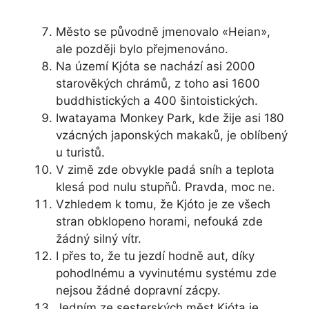
Město se původně jmenovalo «Heian»,
ale později bylo přejmenováno.
Na území Kjóta se nachází asi 2000
starověkých chrámů, z toho asi 1600
buddhistických a 400 šintoistických.
Iwatayama Monkey Park, kde žije asi 180
vzácných japonských makaků, je oblíbený
u turistů.
V zimě zde obvykle padá sníh a teplota
klesá pod nulu stupňů. Pravda, moc ne.
Vzhledem k tomu, že Kjóto je ze všech
stran obklopeno horami, nefouká zde
žádný silný vítr.
I přes to, že tu jezdí hodně aut, díky
pohodlnému a vyvinutému systému zde
nejsou žádné dopravní zácpy.
Jedním ze sesterských měst Kjóta je