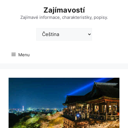
Přeskočit
Zajímavostí
na
obsah
Zajímavé informace, charakteristiky, popisy.
Zvolte
jazyk
Menu