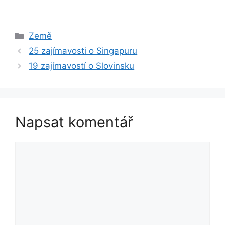
Rubriky
Země
25 zajímavosti o Singapuru
19 zajímavostí o Slovinsku
Napsat komentář
Komentář