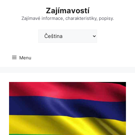
Přeskočit
Zajímavostí
na
obsah
Zajímavé informace, charakteristiky, popisy.
Zvolte
jazyk
Menu