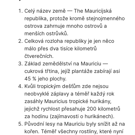
Celý název země — The Mauricijská
republika, protože kromě stejnojmenného
ostrova zahrnuje mnoho ostrovů a
menších ostrůvků.
Celková rozloha republiky je jen něco
málo přes dva tisíce kilometrů
čtverečních.
Základ zemědělství na Mauriciu —
cukrová třtina, jejíž plantáže zabírají asi
45 % jeho plochy.
Kvůli tropickým dešťům zde nejsou
neobvyklé záplavy a téměř každý rok
zasáhly Mauricius tropické hurikány,
jejichž rychlost přesahuje 200 kilometrů
za hodinu (zajímavosti o hurikánech).
Původní lesy na Mauriciu byly snížit až na
kořen. Téměř všechny rostliny, které nyní