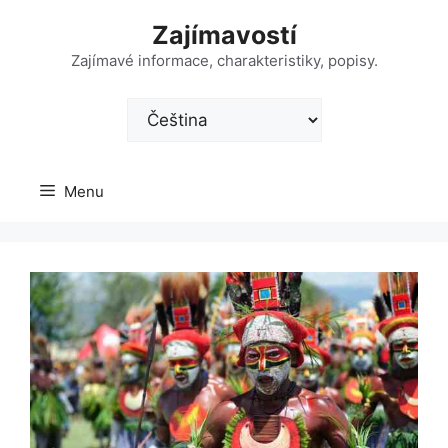
Přeskočit
Zajímavostí
na
obsah
Zajímavé informace, charakteristiky, popisy.
Zvolte
jazyk
Menu