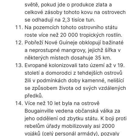
světě, pokud jde o produkce zlata a
celkové zásoby tohoto kovu na ostrovech
se odhadují na 2,3 tisíce tun.
Na pozemcích tohoto ostrovního státu
roste více než 20 000 tropických rostlin.
Pobřeží Nové Guineje obklopují bažinaté
a neprostupné mangrovy, jejichž šířka v
některých místech dosahuje 35 km.
Evropané kolonizovali tato území až v 19.
století a domorodci z tehdejších ostrovů
žili v podmínkách doby kamenné, nelišící
se způsobem života od svých vzdálených
předků.
Více než 10 let byla na ostrově
Bougainville vedena občanská válka za
jeho oddělení od zbytku státu. K boji proti
rebelům úřady mobilizovaly asi 2000
vojáků (celý personál armády), pozvaly