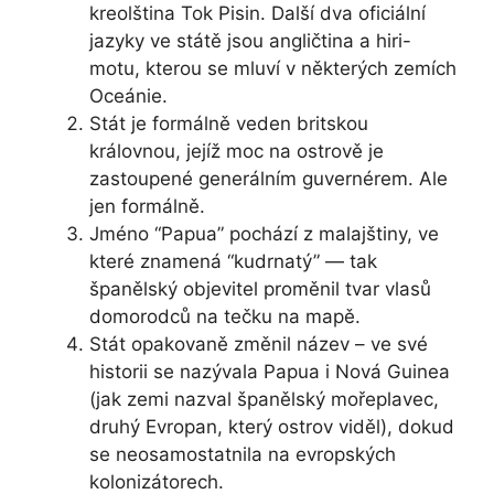
kreolština Tok Pisin. Další dva oficiální
jazyky ve státě jsou angličtina a hiri-
motu, kterou se mluví v některých zemích
Oceánie.
Stát je formálně veden britskou
královnou, jejíž moc na ostrově je
zastoupené generálním guvernérem. Ale
jen formálně.
Jméno “Papua” pochází z malajštiny, ve
které znamená “kudrnatý” — tak
španělský objevitel proměnil tvar vlasů
domorodců na tečku na mapě.
Stát opakovaně změnil název – ve své
historii se nazývala Papua i Nová Guinea
(jak zemi nazval španělský mořeplavec,
druhý Evropan, který ostrov viděl), dokud
se neosamostatnila na evropských
kolonizátorech.