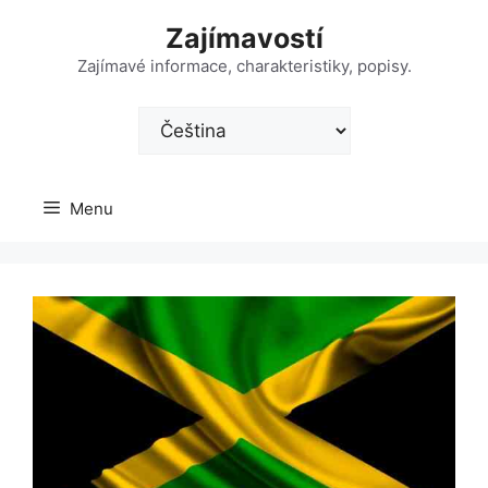
Přeskočit
Zajímavostí
na
obsah
Zajímavé informace, charakteristiky, popisy.
Zvolte
jazyk
Menu