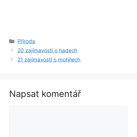
Rubriky
Příroda
20 zajímavostí o hadech
21 zajímavostí o motýlech
Napsat komentář
Komentář