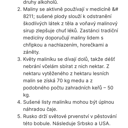
druhy alkoholů.
Maliny se aktivně používají v medicíně &#
8211; sušené plody slouží k odstranění
škodlivých látek z těla a voňavý malinový
sirup zlepšuje chuť léků. Zastánci tradiční
medicíny doporučují maliny lidem s
chřipkou a nachlazením, horečkami a
záněty.
Květy maliníku se dívají dolů, takže déšť
nebrání včelám sbírat z nich nektar. Z
nektaru vytěženého z hektaru lesních
malin se získá 70 kg medu a z
podobného počtu zahradních keřů – 50
kg.
Sušené listy maliníku mohou být úplnou
náhradou čaje.
Rusko drží světové prvenství v pěstování
této bobule. Následuje Srbsko a USA.