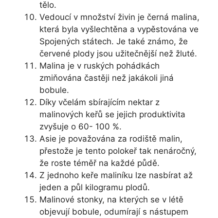
tělo.
Vedoucí v množství živin je černá malina,
která byla vyšlechtěna a vypěstována ve
Spojených státech. Je také známo, že
červené plody jsou užitečnější než žluté.
Malina je v ruských pohádkách
zmiňována častěji než jakákoli jiná
bobule.
Díky včelám sbírajícím nektar z
malinových keřů se jejich produktivita
zvyšuje o 60- 100 %.
Asie je považována za rodiště malin,
přestože je tento polokeř tak nenáročný,
že roste téměř na každé půdě.
Z jednoho keře maliníku lze nasbírat až
jeden a půl kilogramu plodů.
Malinové stonky, na kterých se v létě
objevují bobule, odumírají s nástupem