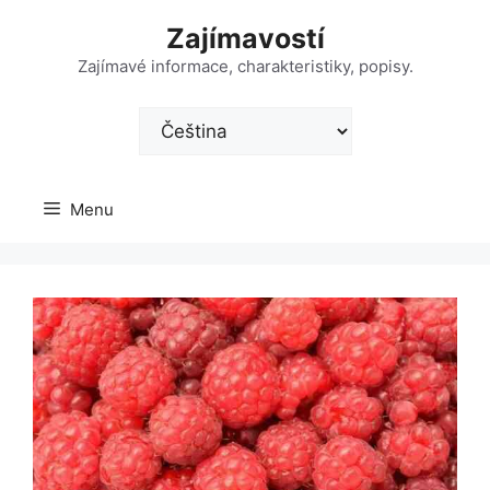
Přeskočit
Zajímavostí
na
obsah
Zajímavé informace, charakteristiky, popisy.
Zvolte
jazyk
Menu