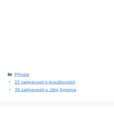
Rubriky
Příroda
22 zajímavostí o kroužkovcích
35 zajímavostí o Jižní Americe