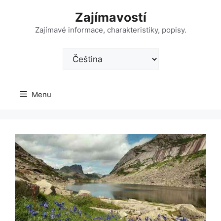
Přeskočit
Zajímavostí
na
obsah
Zajímavé informace, charakteristiky, popisy.
Zvolte
jazyk
Menu