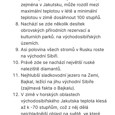
zejména v Jakutsku, může rozdíl mezi
maximální teplotou v létě a minimální
teplotou v zimě dosáhnout 100 stupňů.
Nachází se zde několik desítek
obrovských přírodních rezervací a
kulturních parků. na východosibiřských
územích.
Asi polovina všech stromů v Rusku roste
na východní Sibiři.
Právě zde se nachází největší ruské
naleziště diamantů.
Nejhlubší sladkovodní jezero na Zemi,
Bajkal, ležící na jihu východní Sibiře
(zajímavá fakta o Bajkalu).
V zimě v horských oblastech
východosibiřského Jakutska teplota klesá
až k -70 stupňům, což z něj dělá
nejchladnější oblast na světě, ve které