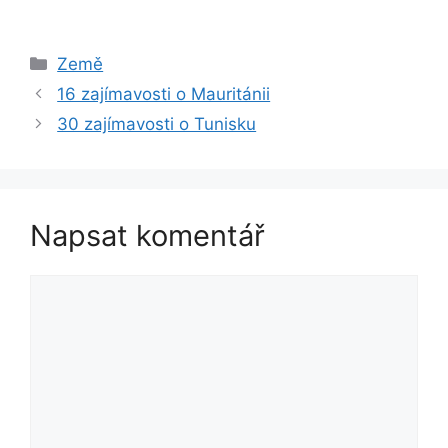
Rubriky
Země
16 zajímavosti o Mauritánii
30 zajímavosti o Tunisku
Napsat komentář
Komentář