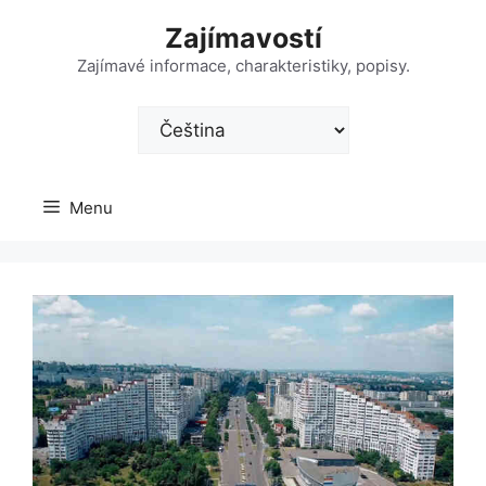
Přeskočit
Zajímavostí
na
obsah
Zajímavé informace, charakteristiky, popisy.
Zvolte
jazyk
Menu