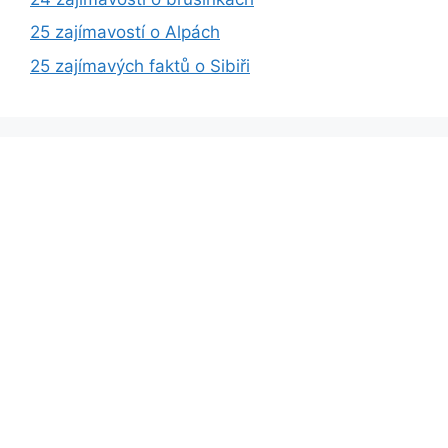
25 zajímavostí o Alpách
25 zajímavých faktů o Sibiři