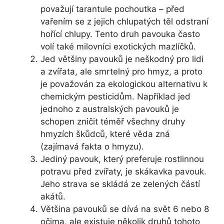
považují tarantule pochoutka – před
vařením se z jejich chlupatých těl odstraní
hořící chlupy. Tento druh pavouka často
volí také milovníci exotických mazlíčků.
Jed většiny pavouků je neškodný pro lidi
a zvířata, ale smrtelný pro hmyz, a proto
je považován za ekologickou alternativu k
chemickým pesticidům. Například jed
jednoho z australských pavouků je
schopen zničit téměř všechny druhy
hmyzích škůdců, které věda zná
(zajímavá fakta o hmyzu).
Jediný pavouk, který preferuje rostlinnou
potravu před zvířaty, je skákavka pavouk.
Jeho strava se skládá ze zelených částí
akátů.
Většina pavouků se dívá na svět 6 nebo 8
očima, ale existuje několik druhů tohoto