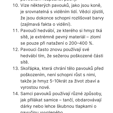
Vize některých pavouků, jako jsou koně,
je srovnatelná s viděním lidí. Vědci zjistili,
že jsou dokonce schopni rozlišovat barvy
(zajímavá fakta o vidění).
Pavoučí hedvábí, ze kterého si hmyz tká
sítě, je extrémně pevný materiál – zlomí
se pouze při natažení o 200–400 %.
Pavouci často znovu používají své
hedvábí tím, že sežerou poškozené části
sítě.
Skořápka, která chrání tělo pavouků před
poškozením, není schopni růst s nimi,
takže je hmyz 5-10krát za život zbaví a
vyrostou nové.
Samci pavouků používají různé způsoby,
jak přilákat samice – tančí, obdarovávají
dárky nebo lehce škubnou tlapkami o
pavučinu vyvoleného.