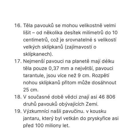
Těla pavouků se mohou velikostně velmi
lišit – od několika desítek milimetrů do 10
centimetrů, což je srovnatelné s velikostí
velkých sklípkanů (zajímavosti o
sklípkanech).
Nejmenší pavouci na planetě mají délku
těla pouze 0,37 mm a největší, pavouci
tarantule, jsou více než 9 cm. Rozpětí
nohou sklípkanů přitom může dosáhnout
25 cm.
V současné době vědci znají asi 46 806
druhů pavouků obývajících Zemi.
Výzkumníci našli pavučinu. v kousku
jantaru, který byl vetkán do pryskyřice asi
před 100 miliony let.