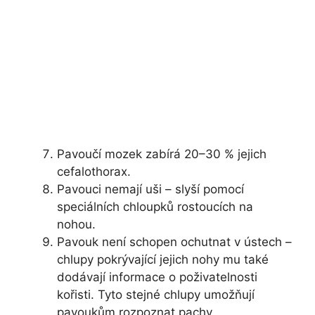
Pavoučí mozek zabírá 20–30 % jejich
cefalothorax.
Pavouci nemají uši – slyší pomocí
speciálních chloupků rostoucích na
nohou.
Pavouk není schopen ochutnat v ústech –
chlupy pokrývající jejich nohy mu také
dodávají informace o poživatelnosti
kořisti. Tyto stejné chlupy umožňují
pavoukům rozpoznat pachy.