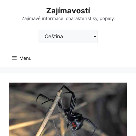
Přeskočit
Zajímavostí
na
obsah
Zajímavé informace, charakteristiky, popisy.
Zvolte
jazyk
Menu