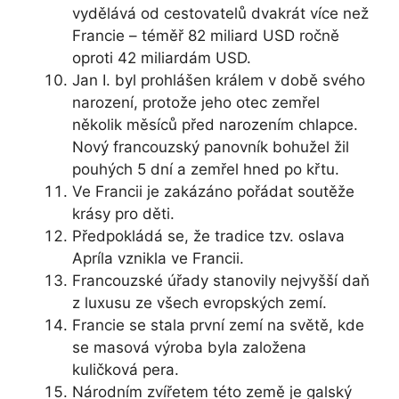
vydělává od cestovatelů dvakrát více než
Francie – téměř 82 miliard USD ročně
oproti 42 miliardám USD.
Jan I. byl prohlášen králem v době svého
narození, protože jeho otec zemřel
několik měsíců před narozením chlapce.
Nový francouzský panovník bohužel žil
pouhých 5 dní a zemřel hned po křtu.
Ve Francii je zakázáno pořádat soutěže
krásy pro děti.
Předpokládá se, že tradice tzv. oslava
Apríla vznikla ve Francii.
Francouzské úřady stanovily nejvyšší daň
z luxusu ze všech evropských zemí.
Francie se stala první zemí na světě, kde
se masová výroba byla založena
kuličková pera.
Národním zvířetem této země je galský