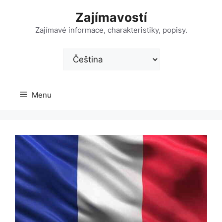
Přeskočit
Zajímavostí
na
obsah
Zajímavé informace, charakteristiky, popisy.
Zvolte
jazyk
Menu