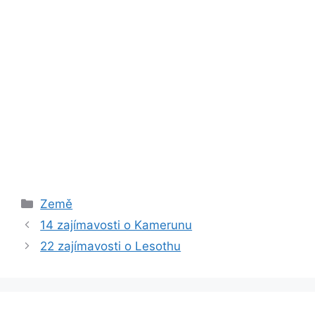
Rubriky
Země
14 zajímavosti o Kamerunu
22 zajímavosti o Lesothu