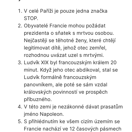
V celé Paříži je pouze jedna značka
STOP.
Obyvatelé Francie mohou požádat
prezidenta o sňatek s mrtvou osobou.
Nejčastěji se těhotné ženy, které chtějí
legitimovat dítě, jehož otec zemřel,
rozhodnou uvázat uzel s mrtvými.
Ludvík XIX byl francouzským králem 20
minut. Když jeho otec abdikoval, stal se
Ludvík formálně francouzským
panovníkem, ale poté se sám vzdal
královských povinností ve prospěch
příbuzného.
V této zemi je nezákonné dávat prasatům
jméno Napoleon.
S přihlédnutím ke všem cizím územím se
Francie nachází ve 12 časových pásmech