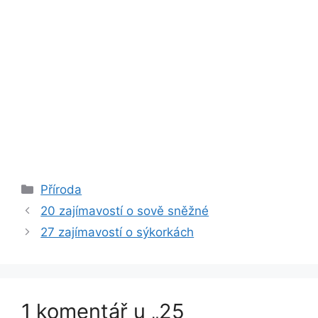
Rubriky
Příroda
20 zajímavostí o sově sněžné
27 zajímavostí o sýkorkách
1 komentář u „25