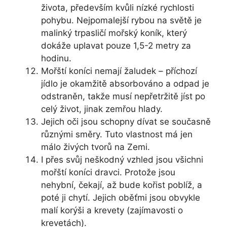
života, především kvůli nízké rychlosti
pohybu. Nejpomalejší rybou na světě je
malinký trpasličí mořský koník, který
dokáže uplavat pouze 1,5-2 metry za
hodinu.
Mořští koníci nemají žaludek – příchozí
jídlo je okamžitě absorbováno a odpad je
odstraněn, takže musí nepřetržitě jíst po
celý život, jinak zemřou hlady.
Jejich oči jsou schopny dívat se současně
různými směry. Tuto vlastnost má jen
málo živých tvorů na Zemi.
I přes svůj neškodný vzhled jsou všichni
mořští koníci dravci. Protože jsou
nehybní, čekají, až bude kořist poblíž, a
poté ji chytí. Jejich oběťmi jsou obvykle
malí korýši a krevety (zajímavosti o
krevetách).