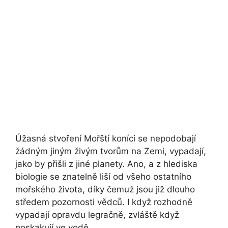
Úžasná stvoření Mořští koníci se nepodobají
žádným jiným živým tvorům na Zemi, vypadají,
jako by přišli z jiné planety. Ano, a z hlediska
biologie se znatelně liší od všeho ostatního
mořského života, díky čemuž jsou již dlouho
středem pozornosti vědců. I když rozhodně
vypadají opravdu legračně, zvláště když
poskakují ve vodě.