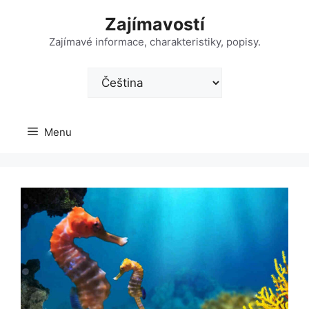
Přeskočit
Zajímavostí
na
obsah
Zajímavé informace, charakteristiky, popisy.
Zvolte
jazyk
Menu