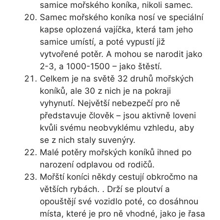
samice mořského koníka, nikoli samec.
Samec mořského koníka nosí ve speciální
kapse oplozená vajíčka, která tam jeho
samice umístí, a poté vypustí již
vytvořené potěr. A mohou se narodit jako
2-3, a 1000-1500 – jako štěstí.
Celkem je na světě 32 druhů mořských
koníků, ale 30 z nich je na pokraji
vyhynutí. Největší nebezpečí pro ně
představuje člověk – jsou aktivně loveni
kvůli svému neobvyklému vzhledu, aby
se z nich staly suvenýry.
Malé potěry mořských koníků ihned po
narození odplavou od rodičů.
Mořští koníci někdy cestují obkročmo na
větších rybách. . Drží se ploutví a
opouštějí své vozidlo poté, co dosáhnou
místa, které je pro ně vhodné, jako je řasa