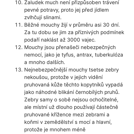
Žaludek much není přizpůsoben trávení
pevné potravy, proto jej před jídlem
zvlhčují slinami.
Běžné mouchy žijí v průměru asi 30 dní.
Za tu dobu se jim za příznivých podmínek
podaří naklást až 3000 vajec.
Mouchy jsou přenašeči nebezpečných
nemocí, jako je tyfus, antrax, tuberkulóza
a mnoho dalších.
Nejnebezpečnější mouchy tsetse zebry
nekoušou, protože v jejich vidění
pruhovaná kůže těchto kopytníků vypadá
jako náhodné blikání černobílých pruhů.
Zebry samy o sobě nejsou ochočitelné,
ale místní už dlouho používají částečně
pruhované křížence mezi zebrami a
koňmi v zemědělství s mocí a hlavní,
protože je mnohem méně