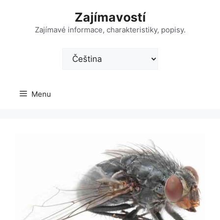
Přeskočit
Zajímavostí
na
obsah
Zajímavé informace, charakteristiky, popisy.
Zvolte
jazyk
Menu