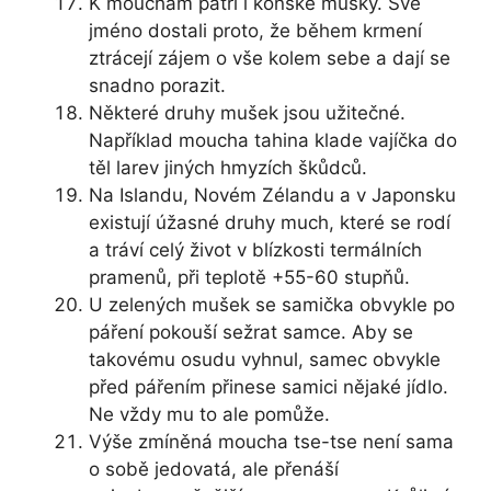
K mouchám patří i koňské mušky. Své
jméno dostali proto, že během krmení
ztrácejí zájem o vše kolem sebe a dají se
snadno porazit.
Některé druhy mušek jsou užitečné.
Například moucha tahina klade vajíčka do
těl larev jiných hmyzích škůdců.
Na Islandu, Novém Zélandu a v Japonsku
existují úžasné druhy much, které se rodí
a tráví celý život v blízkosti termálních
pramenů, při teplotě +55-60 stupňů.
U zelených mušek se samička obvykle po
páření pokouší sežrat samce. Aby se
takovému osudu vyhnul, samec obvykle
před pářením přinese samici nějaké jídlo.
Ne vždy mu to ale pomůže.
Výše zmíněná moucha tse-tse není sama
o sobě jedovatá, ale přenáší