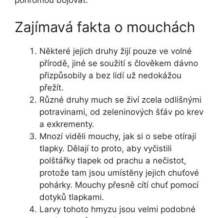
pohromou bojovat.
Zajímavá fakta o mouchách
Některé jejich druhy žijí pouze ve volné
přírodě, jiné se soužití s ​​člověkem dávno
přizpůsobily a bez lidí už nedokážou
přežít.
Různé druhy much se živí zcela odlišnými
potravinami, od zeleninových šťáv po krev
a exkrementy.
Mnozí viděli mouchy, jak si o sebe otírají
tlapky. Dělají to proto, aby vyčistili
polštářky tlapek od prachu a nečistot,
protože tam jsou umístěny jejich chuťové
pohárky. Mouchy přesně cítí chuť pomocí
dotyků tlapkami.
Larvy tohoto hmyzu jsou velmi podobné