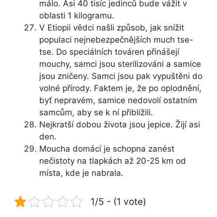
málo. Asi 40 tisíc jedinců bude vážit v
oblasti 1 kilogramu.
V Etiopii vědci našli způsob, jak snížit
populaci nejnebezpečnějších much tse-
tse. Do speciálních továren přinášejí
mouchy, samci jsou sterilizováni a samice
jsou zničeny. Samci jsou pak vypuštěni do
volné přírody. Faktem je, že po oplodnění,
byť nepravém, samice nedovolí ostatním
samcům, aby se k ní přiblížili.
Nejkratší dobou života jsou jepice. Žijí asi
den.
Moucha domácí je schopna zanést
nečistoty na tlapkách až 20-25 km od
místa, kde je nabrala.
1/5 - (1 vote)