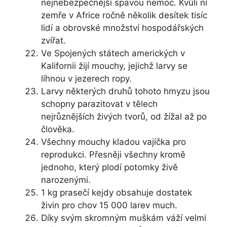
nejnebezpečnější spavou nemoc. Kvůli ní
zemře v Africe ročně několik desítek tisíc
lidí a obrovské množství hospodářských
zvířat.
Ve Spojených státech amerických v
Kalifornii žijí mouchy, jejichž larvy se
líhnou v jezerech ropy.
Larvy některých druhů tohoto hmyzu jsou
schopny parazitovat v tělech
nejrůznějších živých tvorů, od žížal až po
člověka.
Všechny mouchy kladou vajíčka pro
reprodukci. Přesněji všechny kromě
jednoho, který plodí potomky živě
narozenými.
1 kg prasečí kejdy obsahuje dostatek
živin pro chov 15 000 larev much.
Díky svým skromným muškám váží velmi