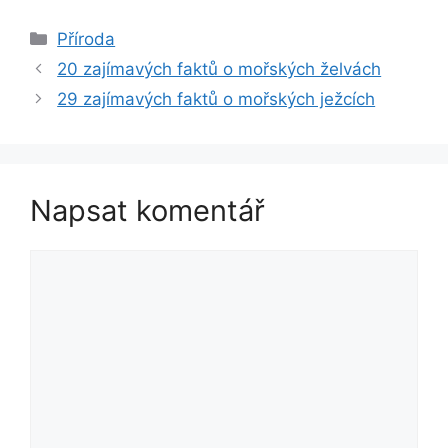
Rubriky
Příroda
20 zajímavých faktů o mořských želvách
29 zajímavých faktů o mořských ježcích
Napsat komentář
Komentář