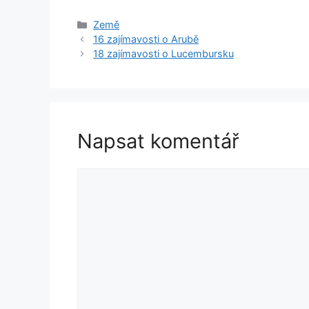
Rubriky
Země
16 zajímavosti o Arubě
18 zajímavosti o Lucembursku
Napsat komentář
Komentář