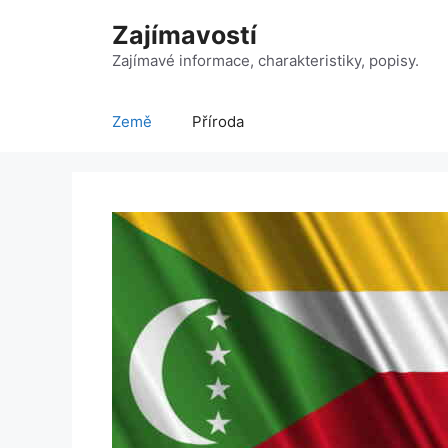
Přeskočit
Zajímavostí
na
obsah
Zajímavé informace, charakteristiky, popisy.
Země
Příroda