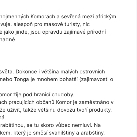
ejnojmenných Komorách a sevřená mezi africkým
je, alespoň pro masové turisty, nic
 jako jinde, jsou opravdu zajímavé přírodní
snadné.
věta. Dokonce i většina malých ostrovních
nebo Tonga je mnohem bohatší (zajimavosti o
omor žije pod hranicí chudoby.
šech pracujících občanů Komor je zaměstnáno v
 uživit, takže většinu dovozu tvoří produkty.
ná.
arabštinou, se tu skoro vůbec nemluví. Na
m, který je směsí svahilštiny a arabštiny.