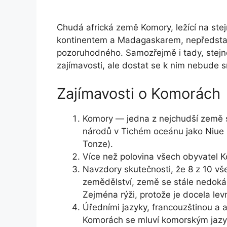
Chudá africká země Komory, ležící na st
kontinentem a Madagaskarem, nepředstavu
pozoruhodného. Samozřejmě i tady, stejně
zajímavosti, ale dostat se k nim nebude 
Zajímavosti o Komorách
Komory — jedna z nejchudší země s
národů v Tichém oceánu jako Niue 
Tonze).
Více než polovina všech obyvatel K
Navzdory skutečnosti, že 8 z 10 v
zemědělství, země se stále nedokáže
Zejména rýži, protože je docela lev
Úředními jazyky, francouzštinou a 
Komorách se mluví komorským jazyke