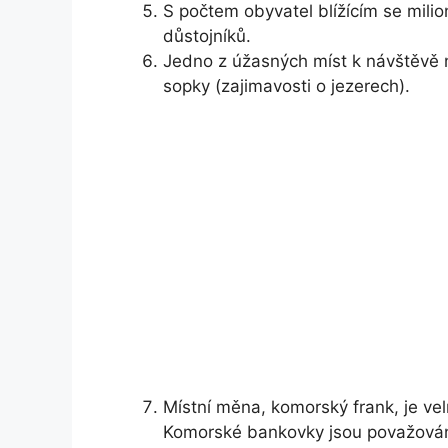
S počtem obyvatel blížícím se milion
důstojníků.
Jedno z úžasných míst k návštěvě n
sopky (zajimavosti o jezerech).
Místní měna, komorský frank, je vel
Komorské bankovky jsou považovány