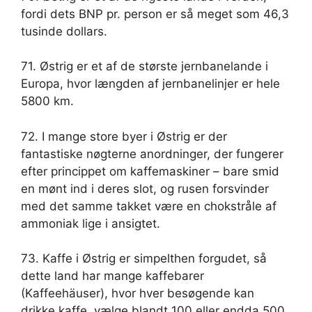
fordi dets BNP pr. person er så meget som 46,3
tusinde dollars.
71. Østrig er et af de største jernbanelande i
Europa, hvor længden af ​​jernbanelinjer er hele
5800 km.
72. I mange store byer i Østrig er der
fantastiske nøgterne anordninger, der fungerer
efter princippet om kaffemaskiner – bare smid
en mønt ind i deres slot, og rusen forsvinder
med det samme takket være en chokstråle af
ammoniak lige i ansigtet.
73. Kaffe i Østrig er simpelthen forgudet, så
dette land har mange kaffebarer
(Kaffeehäuser), hvor hver besøgende kan
drikke kaffe, vælge blandt 100 eller endda 500