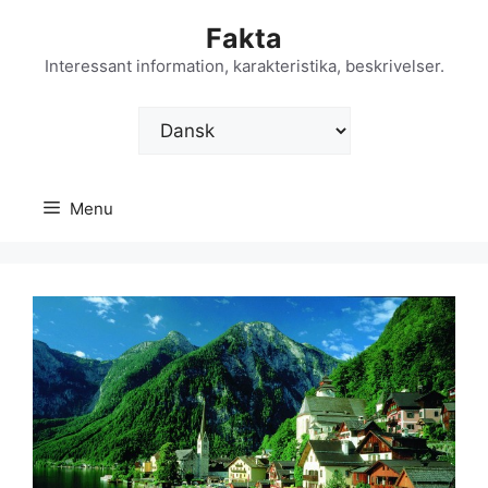
Hop
Fakta
til
indhold
Interessant information, karakteristika, beskrivelser.
Vælg
sprog
Menu