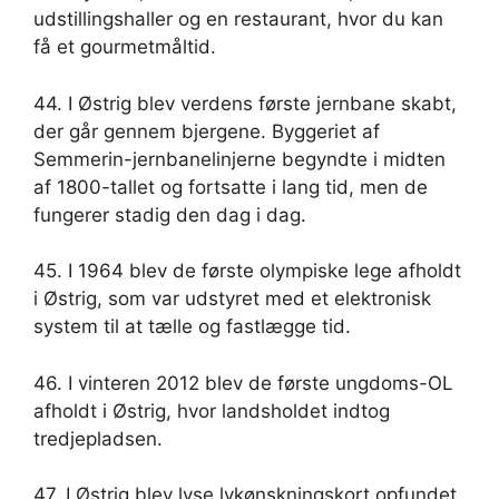
udstillingshaller og en restaurant, hvor du kan
få et gourmetmåltid.
44. I Østrig blev verdens første jernbane skabt,
der går gennem bjergene. Byggeriet af
Semmerin-jernbanelinjerne begyndte i midten
af ​​1800-tallet og fortsatte i lang tid, men de
fungerer stadig den dag i dag.
45. I 1964 blev de første olympiske lege afholdt
i Østrig, som var udstyret med et elektronisk
system til at tælle og fastlægge tid.
46. I vinteren 2012 blev de første ungdoms-OL
afholdt i Østrig, hvor landsholdet indtog
tredjepladsen.
47. I Østrig blev lyse lykønskningskort opfundet