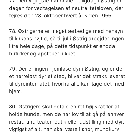
77. Den vigtigste nationale helligdag i Østrig er
dagen for vedtagelsen af ​​neutralitetsloven, der
fejres den 28. oktober hvert år siden 1955.
78. Østrigerne er meget ærbødige med hensyn
til kirkens højtid, så til jul i Østrig arbejder ingen
i tre hele dage, på dette tidspunkt er endda
butikker og apoteker lukket.
79. Der er ingen hjemløse dyr i Østrig, og er der
et herreløst dyr et sted, bliver det straks leveret
til dyreinternatet, hvorfra alle kan tage det med
hjem.
80. Østrigere skal betale en ret høj skat for at
holde hunde, men de har lov til at gå på enhver
restaurant, teater, butik eller udstilling med dyr,
vigtigst af alt, han skal være i snor, mundkurv