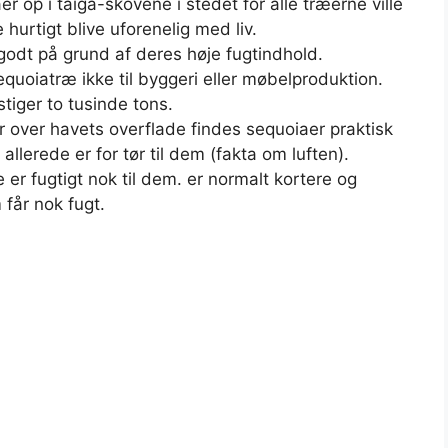
 op i taiga-skovene i stedet for alle træerne ville
 hurtigt blive uforenelig med liv.
odt på grund af deres høje fugtindhold.
quoiatræ ikke til byggeri eller møbelproduktion.
tiger to tusinde tons.
r over havets overflade findes sequoiaer praktisk
 allerede er for tør til dem (fakta om luften).
e er fugtigt nok til dem. er normalt kortere og
får nok fugt.