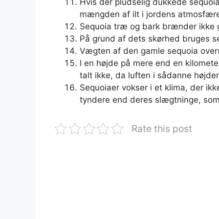
Hvis der pludselig dukkede sequoiaer
mængden af ​​ilt i jordens atmosfære
Sequoia træ og bark brænder ikke g
På grund af dets skørhed bruges se
Vægten af ​​den gamle sequoia overs
I en højde på mere end en kilomete
talt ikke, da luften i sådanne højder
Sequoiaer vokser i et klima, der ikk
tyndere end deres slægtninge, som 
Rate this post