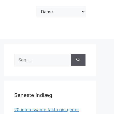
Vælg
sprog
Søg
efter:
Seneste indlæg
20 interessante fakta om geder