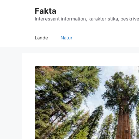
Hop
Fakta
til
indhold
Interessant information, karakteristika, beskrive
Lande
Natur