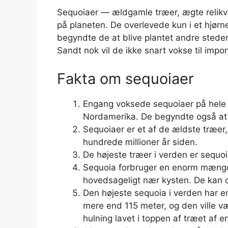
Sequoiaer — ældgamle træer, ægte relikvi
på planeten. De overlevede kun i et hjø
begyndte de at blive plantet andre steder,
Sandt nok vil de ikke snart vokse til impo
Fakta om sequoiaer
Engang voksede sequoiaer på hele d
Nordamerika. De begyndte også at v
Sequoiaer er et af de ældste træer
hundrede millioner år siden.
De højeste træer i verden er sequoi
Sequoia forbruger en enorm mængde
hovedsageligt nær kysten. De kan o
Den højeste sequoia i verden har e
mere end 115 meter, og den ville v
hulning lavet i toppen af ​​træet af 