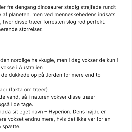
er fra dengang dinosaurer stadig strejfede rundt
rne af planeten, men ved menneskehedens indsats
 hvor disse træer forresten slog rod perfekt.
nerende størrelser.
en nordlige halvkugle, men i dag vokser de kun i
okse i Australien.
, de dukkede op på Jorden for mere end to
aer (fakta om træer).
 vand, så i naturen vokser disse træer
gså lide tåge.
ndda sit eget navn – Hyperion. Dens højde er
ære vokset endnu mere, hvis det ikke var for en
en spætte.