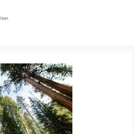
lser.