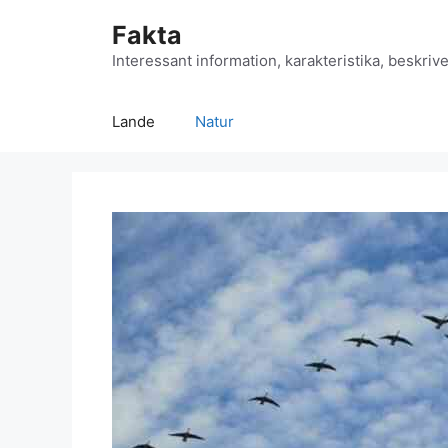
Hop
Fakta
til
indhold
Interessant information, karakteristika, beskrive
Lande
Natur