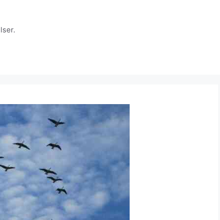
lser.