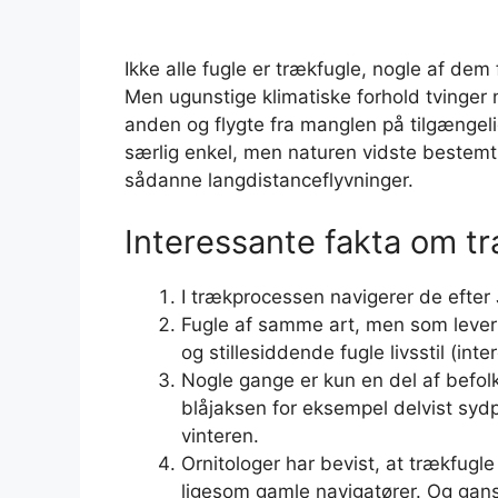
Ikke alle fugle er trækfugle, nogle af dem
Men ugunstige klimatiske forhold tvinger no
anden og flygte fra manglen på tilgængeli
særlig enkel, men naturen vidste bestemt
sådanne langdistanceflyvninger.
Interessante fakta om t
I trækprocessen navigerer de efter
Fugle af samme art, men som lever 
og stillesiddende fugle livsstil (int
Nogle gange er kun en del af befol
blåjaksen for eksempel delvist sydpå
vinteren.
Ornitologer har bevist, at trækfugle
ligesom gamle navigatører. Og gans