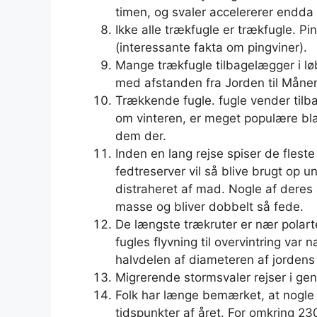
timen, og svaler accelererer endda t
Ikke alle trækfugle er trækfugle. 
(interessante fakta om pingviner).
Mange trækfugle tilbagelægger i lø
med afstanden fra Jorden til Måne
Trækkende fugle. fugle vender tilba
om vinteren, er meget populære bla
dem der.
Inden en lang rejse spiser de fleste 
fedtreserver vil så blive brugt op un
distraheret af mad. Nogle af deres ar
masse og bliver dobbelt så fede.
De længste trækruter er nær polarter
fugles flyvning til overvintring va
halvdelen af ​​diameteren af ​​jorden
Migrerende stormsvaler rejser i ge
Folk har længe bemærket, at nogle 
tidspunkter af året. For omkring 23