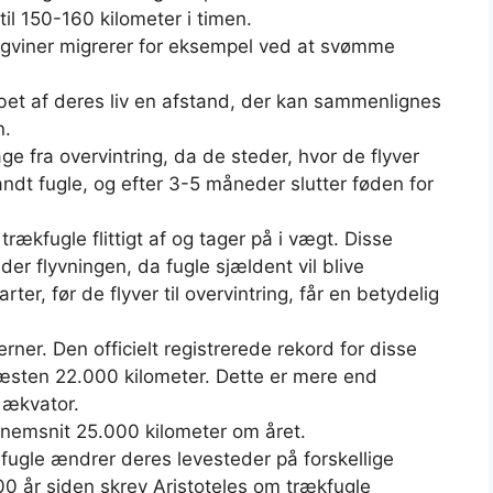
il 150-160 kilometer i timen.
Pingviner migrerer for eksempel ved at svømme
bet af deres liv en afstand, der kan sammenlignes
n.
ge fra overvintring, da de steder, hvor de flyver
ndt fugle, og efter 3-5 måneder slutter føden for
trækfugle flittigt af og tager på i vægt. Disse
der flyvningen, da fugle sjældent vil blive
ter, før de flyver til overvintring, får en betydelig
ner. Den officielt registrerede rekord for disse
r næsten 22.000 kilometer. Dette er mere end
s ækvator.
nnemsnit 25.000 kilometer om året.
fugle ændrer deres levesteder på forskellige
00 år siden skrev Aristoteles om trækfugle