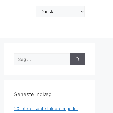
Vælg
sprog
Søg
efter:
Seneste indlæg
20 interessante fakta om geder