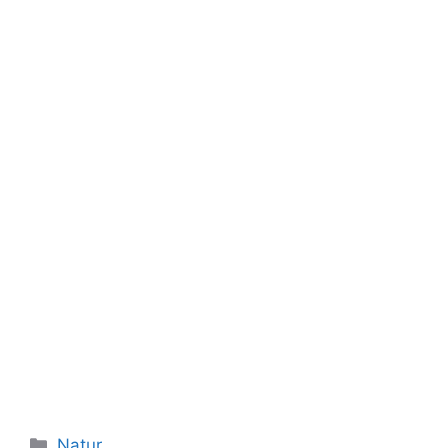
Kategorier
Natur