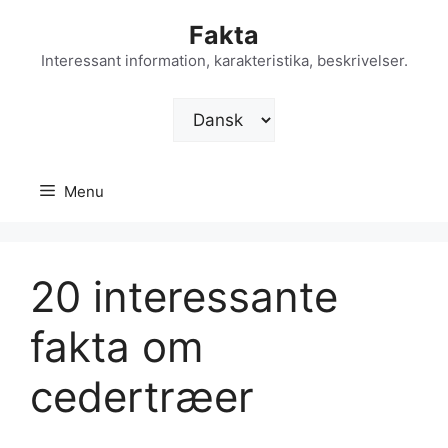
Hop
Fakta
til
indhold
Interessant information, karakteristika, beskrivelser.
Vælg
sprog
Menu
20 interessante
fakta om
cedertræer