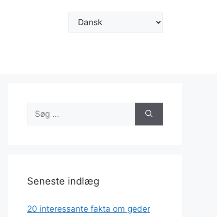
Vælg
sprog
Søg
efter:
Seneste indlæg
20 interessante fakta om geder