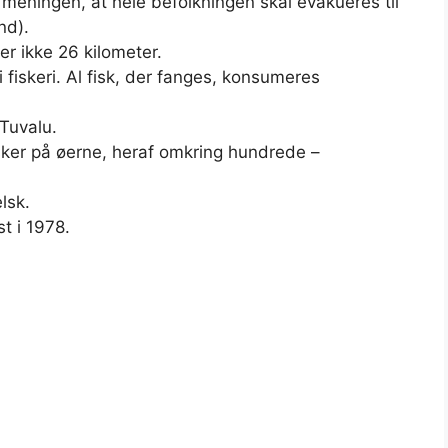
 meningen, at hele befolkningen skal evakueres til
nd).
r ikke 26 kilometer.
i fiskeri. Al fisk, der fanges, konsumeres
 Tuvalu.
ker på øerne, heraf omkring hundrede –
lsk.
t i 1978.