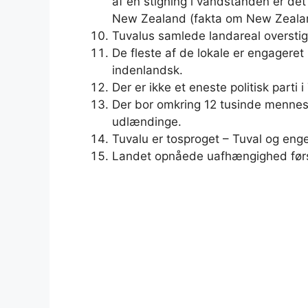
af en stigning i vandstanden er det
New Zealand (fakta om New Zeala
Tuvalus samlede landareal overstige
De fleste af de lokale er engageret 
indenlandsk.
Der er ikke et eneste politisk parti i
Der bor omkring 12 tusinde mennes
udlændinge.
Tuvalu er tosproget – Tuval og enge
Landet opnåede uafhængighed førs