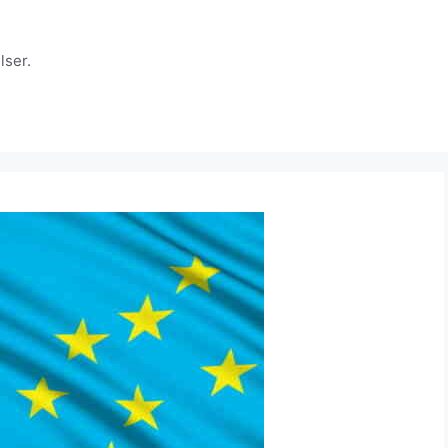
lser.