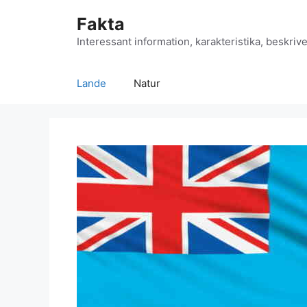
Hop
Fakta
til
indhold
Interessant information, karakteristika, beskrive
Lande
Natur